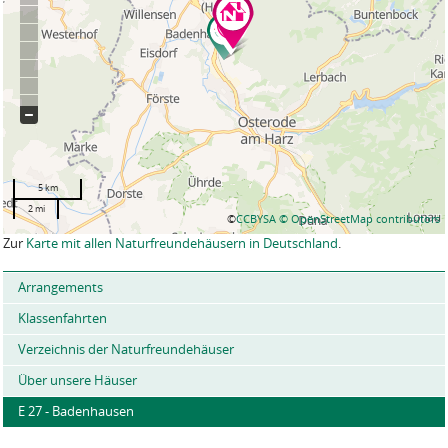
5 km
2 mi
©
CCBYSA
© OpenStreetMap contributors
Zur
Karte mit allen Naturfreundehäusern in Deutschland
.
Arrangements
Klassenfahrten
Verzeichnis der Naturfreundehäuser
Über unsere Häuser
E 27 - Badenhausen