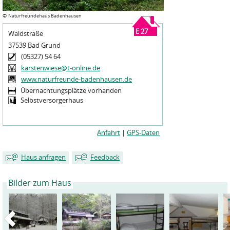
©
Naturfreundehaus Badenhausen
E 27
Waldstraße
37539 Bad Grund
(05327) 54 64
karstenwiese@t-online.de
www.naturfreunde-badenhausen.de
Übernachtungsplätze vorhanden
Selbstversorgerhaus
Anfahrt
|
GPS-Daten
Haus anfragen
Feedback
Bilder zum Haus
Mein Name
Mein Name
*
*
Meine E-Mailadresse
Meine E-Mailadresse
*
*