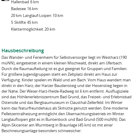
Hallenbad
6 km
Badesee
16 km
20 km
Langlauf-Loipen
10 km
5
Skilifte
45 km
Klettermöglichkeit
20 km
Hausbeschreibung
Das Wander- und Ferienheim für Selbstversorger liegt im Westharz (190
müNN), eingebettet in einem kleinen Mischwald, direkt am Uferbach.
Durch die Raumaufteilung ist es gut geeignet für Gruppen und Familien.
Für größere Jugendgruppen steht ein Zeltplatz direkt am Haus zur
Verfügung. Kinder spielen im Wald und am Bach. Vom Haus wandert man
direkt in den Harz; der Harzer Baudensteig und der Hexenstieg liegen in
der Nähe. Der Weser-Harz-Heide-Radweg ist 6 km entfernt. Ausflugsziele
sind das Höhlenerlebniszentrum Bad Grund, das Freizeit- und Erlebnisbad
Osterode und das Bergbaumuseum in Clausthal-Zellerfeld. Im Winter
kann das Naturfreundehaus als Skihütte genutzt werden. Eine moderne
Pelletzentralheizung ermöglicht den Übernachtungsbetrieb im Winter.
Langlaufloipen gibt es in Buntenbock und Bad Grund (500 müNN). Das
Alpin-Skicenter am Wurmberg in Braunlage (45 km) ist mit einer
Beschneiungsanlage besonders schneesicher.