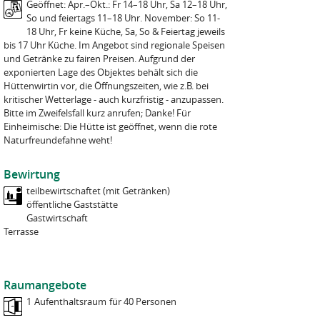
Geöffnet: Apr.–Okt.: Fr 14–18 Uhr, Sa 12–18 Uhr,
So und feiertags 11–18 Uhr. November: So 11-
Meine Nachricht:
Telefon
*
18 Uhr, Fr keine Küche, Sa, So & Feiertag jeweils
bis 17 Uhr Küche. Im Angebot sind regionale Speisen
und Getränke zu fairen Preisen. Aufgrund der
exponierten Lage des Objektes behält sich die
Bei Reservierungsanfragen bitten wir Sie, uns Personenzahl sowie
Hüttenwirtin vor, die Öffnungszeiten, wie z.B. bei
An- und Abreisedatum zu nennen.
kritischer Wetterlage - auch kurzfristig - anzupassen.
Bitte im Zweifelsfall kurz anrufen; Danke! Für
A
Einheimische: Die Hütte ist geöffnet, wenn die rote
n
Datenschutzhinweise
Naturfreundefahne weht!
f
Wir informieren Sie darüber, dass die von Ihnen in diesem
r
Formular eingegebenen personenbezogenen Daten auf
a
Datenverarbeitungssystemen der Bundesgeschäftsstelle der
Bewirtung
g
NaturFreunde Deutschlands e.V. und des Naturfreunde-Verlags
teilbewirtschaftet (mit Getränken)
e
Freizeit und Wandern GmbH gespeichert und für Bearbeitung Ihrer
T
M
J
Anreisedatum
öffentliche Gaststätte
*
Nachricht verarbeitet und genutzt werden. Nicht mehr benötigte
a
o
a
Gastwirtschaft
Daten werden gelöscht, sofern keine wichtigen Gründe für die
g
n
h
T
M
J
Terrasse
Abreisedatum
Aufbewahrung (z.B. gesetzliche Pflichten) vorliegen.
a
r
a
o
a
t
g
n
h
Personenzahl
Wir sichern Ihnen zu, dass Ihre Daten vertraulich behandelt und
a
r
nicht an Außenstehende weitergegeben werden. Zugriff auf die
Raumangebote
t
Daten haben nur Mitarbeiter*innen und Dienstleister der
1
Aufenthaltsraum
für 40 Personen
Datenschutzhinweis
Bundesgeschäftsstelle und des Verlages, die diese Daten für die
Bitte beachten Sie: Damit Ihr Anliegen bearbeitet werden kann,