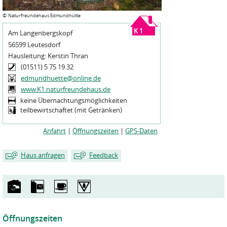
©
Naturfreundehaus Edmundhütte
K 1
Am Langenbergskopf
56599 Leutesdorf
Hausleitung:
Kerstin Thran
(01511) 5 75 19 32
edmundhuette@online.de
www.K1.naturfreundehaus.de
keine Übernachtungsmöglichkeiten
teilbewirtschaftet (mit Getränken)
Anfahrt
|
Öffnungszeiten
|
GPS-Daten
Haus anfragen
Feedback
Mein Name
Mein Name
*
*
Meine E-Mailadresse
Meine E-Mailadresse
*
*
Öffnungszeiten