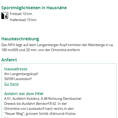
Erledigung der ihnen übertragenen Aufgaben benötigen und die
leiten wir Ihre Anfrage an die zuständigen Betreiber*innen des
sich zur Verschwiegenheit verpflichtet haben.
Sportmöglichkeiten in Hausnähe
jeweiligen Naturfreundehauses weiter. Weitere Informationen zur
Verarbeitung von Kontakt- und Anmeldeformularen finden Sie in
Freibad
10 km
Sie können jederzeit Auskunft über Ihre gespeicherten Daten
unserer
Datenschutzerklärung Webseite
.
Hallenbad
10 km
erhalten und eine Korrektur verlangen. Sie können jederzeit eine
Sperrung, ggf. eine Löschung Ihrer Daten verlangen.
Datenschutz Kenntnisnahme
*
Ich habe den Datenschutzhinweis gelesen und zur Kenntnis
Näheres finden Sie in der
Datenschutzordnung der NaturFreunde
Hausbeschreibung
genommen.
Deutschlands
.
Das NFH liegt auf dem Langenberger Kopf inmitten der Weinberge in ca.
  ______    _____  __          __ __   __      _ 
Datenschutz
*
180 müNN und 20 min. von der Ortsmitte entfernt.
 |____  |  / ____| \ \        / / \ \ / /     | |
     / /  | |       \ \  /\  / /   \ V /    __| |
Ich habe den Datenschutzhinweis gelesen und zur Kenntnis
    / /   | |        \ \/  \/ /     > <    / _` |
Anfahrt
   / /    | |____     \  /\  /     / . \  | (_| |
genommen.
  /_/      \_____|     \/  \/     /_/ \_\  \__,_|
Hausadresse
         __   _____           __ 
        / _| |_   _|         / _|
Am Langenbergskopf
  ___  | |_    | |     ___  | |_ 
Code
*
 / __| |  _|   | |    / __| |  _|
56599 Leutesdorf
 \__ \ | |    _| |_  | (__  | |  
 |___/ |_|   |_____|  \___| |_|  
Zur Karte
Bitte geben Sie den oben angezeigten ASCII-Bild-Code ein.
Anfahrt mit dem PKW
Code
*
A 61, Ausfahrt Koblenz, A 48 Richtung Dernbacher
Dreieck bis Ausfahrt Bendorf B 42. In der
Ortsmitte von Leutesdorf nach rechts in den
Bitte geben Sie den oben angezeigten ASCII-Bild-Code ein.
"Neuer Weg", grünem Schild »Edmund-Hütte«