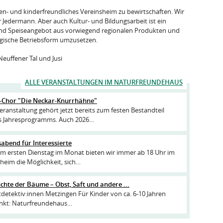
ilien- und kinderfreundliches Vereinsheim zu bewirtschaften. Wir
 Jedermann. Aber auch Kultur- und Bildungsarbeit ist ein
- und Speiseangebot aus vorwiegend regionalen Produkten und
ogische Betriebsform umzusetzen.
 Neuffener Tal und Jusi
ALLE VERANSTALTUNGEN IM NATURFREUNDEHAUS
-Chor "Die Neckar-Knurrhähne"
eranstaltung gehört jetzt bereits zum festen Bestandteil
s Jahresprogramms. Auch 2026…
abend für Interessierte
m ersten Dienstag im Monat bieten wir immer ab 18 Uhr im
heim die Möglichkeit, sich…
chte der Bäume – Obst, Saft und andere ...
etektiv:innen Metzingen Für Kinder von ca. 6-10 Jahren
unkt: Naturfreundehaus…