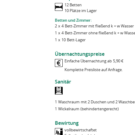
g
n
h
Personenzahl
Wir sichern Ihnen zu, dass Ihre Daten ve
12 Betten
a
r
weitergegeben werden. Zugriff auf die Da
10 Plätze im Lager
t
Datenschutzhinweis
Bundesgeschäftsstelle und des Verlages, 
Bitte beachten Sie: Damit Ihr Anliegen bea
Betten und Zimmer:
Aufgaben benötigen und die sich zur Vers
zuständigen Betreiber*innen des jeweili
2
x
4
Bett-
Zimmer mit fließend k + w Wasser
Verarbeitung von Kontakt- und Anmeldef
Sie können jederzeit Auskunft über Ihre 
1
x
4
Bett-
Zimmer ohne fließend k + w Wass
Webseite
.
Sie können jederzeit eine Sperrung, ggf. 
1
x
10
Bett-
Lager
Datenschutz Kenntnisnahme
*
Näheres finden Sie in der
Datenschutzord
Ich habe den Datenschutzhinweis gel
Übernachtungspreise
Datenschutz
*
Einfache Übernachtung ab
5,90 €
  _   _             _            
Ich habe den Datenschutzhinweis gel
 | | | |           | |           
Komplette Preisliste auf Anfrage.
 | | | | __ __  __ | | __   __ _ 
 | | | |/ / \ \/ / | |/ /  / _` |
  ____        _                 ___
 | | |   <   >  <  |   <  | (_| |
 |___ \      | |               |___
 |_| |_|\_\ /_/\_\ |_|\_\  \__, |
Sanitär
   __) |   __| |  ___    __ _     /
                            __/ |
  |__ <   / _` | / __|  / _` |   / 
                           |___/ 
  ___) | | (_| | \__ \ | (_| |  / /
 |____/   \__,_| |___/  \__, | /___
Code
*
                         __/ |     
                        |
1
Waschraum
mit 2 Duschen und 2 Waschb
1
Wickelraum
(behindertengerecht)
Code
*
Bitte geben Sie den oben angezeigten ASCII-Bil
Bewirtung
Bitte geben Sie den oben angezeigten ASCII-Bil
vollbewirtschaftet