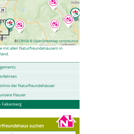
km
©
CCBYSA
© OpenStreetMap contributors
e mit allen Naturfreundehäusern in
land
.
ngements
enfahrten
ichnis der Naturfreundehäuser
 unsere Häuser
- Falkenberg
rfreundehaus suchen