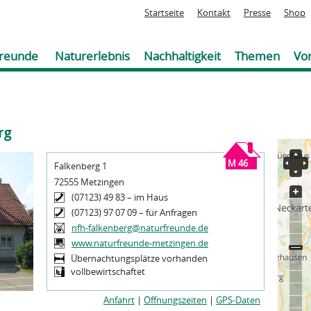
Jump to navigation
Startseite
Kontakt
Presse
Shop
reunde
Naturerlebnis
Nachhaltigkeit
Themen
Vor
rg
Sie
sind
M 46
Falkenberg 1
hier
72555 Metzingen
(07123) 49 83 – im Haus
(07123) 97 07 09 – für Anfragen
nfh-falkenberg@naturfreunde.de
www.naturfreunde-metzingen.de
Übernachtungsplätze vorhanden
vollbewirtschaftet
Anfahrt
|
Öffnungszeiten
|
GPS-Daten