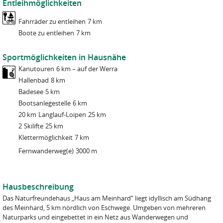
Entleihmöglichkeiten
Fahrräder zu entleihen
7 km
Boote zu entleihen
7 km
Sportmöglichkeiten in Hausnähe
Kanutouren
6 km – auf der Werra
Hallenbad
8 km
Badesee
5 km
Bootsanlegestelle
6 km
20 km
Langlauf-Loipen
25 km
2
Skilifte
25 km
Klettermöglichkeit
7 km
Fernwanderweg(e)
3000 m
Hausbeschreibung
Das Naturfreundehaus „Haus am Meinhard“ liegt idyllisch am Südhang
des Meinhard, 5 km nördlich von Eschwege. Umgeben von mehreren
Naturparks und eingebettet in ein Netz aus Wanderwegen und