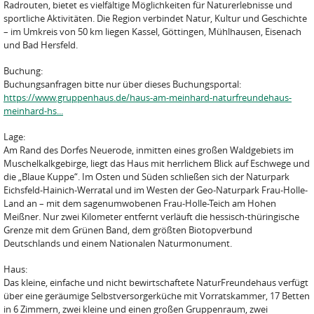
Radrouten, bietet es vielfältige Möglichkeiten für Naturerlebnisse und
sportliche Aktivitäten. Die Region verbindet Natur, Kultur und Geschichte
– im Umkreis von 50 km liegen Kassel, Göttingen, Mühlhausen, Eisenach
und Bad Hersfeld.
Buchung:
Buchungsanfragen bitte nur über dieses Buchungsportal:
https://www.gruppenhaus.de/haus-am-meinhard-naturfreundehaus-
meinhard-hs...
Lage:
Am Rand des Dorfes Neuerode, inmitten eines großen Waldgebiets im
Muschelkalkgebirge, liegt das Haus mit herrlichem Blick auf Eschwege und
die „Blaue Kuppe“. Im Osten und Süden schließen sich der Naturpark
Eichsfeld-Hainich-Werratal und im Westen der Geo-Naturpark Frau-Holle-
Land an – mit dem sagenumwobenen Frau-Holle-Teich am Hohen
Meißner. Nur zwei Kilometer entfernt verläuft die hessisch-thüringische
Grenze mit dem Grünen Band, dem größten Biotopverbund
Deutschlands und einem Nationalen Naturmonument.
Haus:
Das kleine, einfache und nicht bewirtschaftete NaturFreundehaus verfügt
über eine geräumige Selbstversorgerküche mit Vorratskammer, 17 Betten
in 6 Zimmern, zwei kleine und einen großen Gruppenraum, zwei