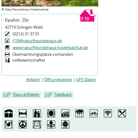
©
Naturfreundehaus Holzerbachtal
F 10
Eipaßstr. 25b
42719 Solingen-Wald
(0212) 31 37 91
F10@naturfreundehaus.de
www.naturfreundehaus-holzerbachtal.de
Übernachtungsplätze vorhanden
vollbewirtschaftet
Anfahrt
|
Öffnungszeiten
|
GPS-Daten
Haus anfragen
Feedback
Mein Name
Mein Name
*
*
Meine E-Mailadresse
Meine E-Mailadresse
*
*