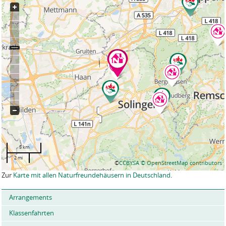
5 km
2 mi
©
CCBYSA
© OpenStreetMap contributors
Zur
Karte mit allen Naturfreundehäusern in Deutschland
.
Arrangements
Klassenfahrten