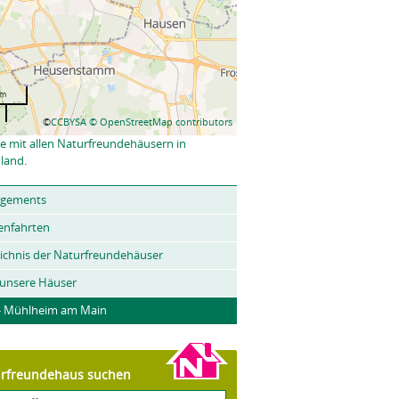
km
©
CCBYSA
© OpenStreetMap contributors
e mit allen Naturfreundehäusern in
land
.
ngements
enfahrten
ichnis der Naturfreundehäuser
 unsere Häuser
 - Mühlheim am Main
rfreundehaus suchen