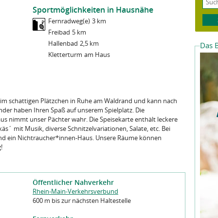
rtraulich behandelt und nicht an Außenstehende
Sportmöglichkeiten in Hausnähe
ten haben nur Mitarbeiter*innen und Dienstleister der
Fernradweg(e)
3 km
die diese Daten für die Erledigung der ihnen übertragenen
rbeitet werden kann, leiten wir Ihre Anfrage an die
Freibad
5 km
chwiegenheit verpflichtet haben.
gen Naturfreundehauses weiter. Weitere Informationen zur
Hallenbad
2,5 km
Das B
ormularen finden Sie in unserer
Datenschutzerklärung
gespeicherten Daten erhalten und eine Korrektur verlangen.
Kletterturm
am Haus
eine Löschung Ihrer Daten verlangen.
nung der NaturFreunde Deutschlands
.
esen und zur Kenntnis genommen.
n im schattigen Plätzchen in Ruhe am Waldrand und kann nach
_  ______ 
esen und zur Kenntnis genommen.
/ |  ____|
nder haben Ihren Spaß auf unserem Spielplatz. Die
  | |__   
s nimmt unser Pächter wahr. Die Speisekarte enthält leckere
  |  __|  
       
  | |     
s´ mit Musik, diverse Schnitzelvariationen, Salate, etc. Bei
       
  |_|     
     __
sind ein Nichtraucher*innen-Haus. Unsere Räume können
 /\ / /
V  V / 
!
_/\_/  
       
              
d-Code ein.
Öffentlicher Nahverkehr
Rhein-Main-Verkehrsverbund
d-Code ein.
600 m bis zur nächsten Haltestelle