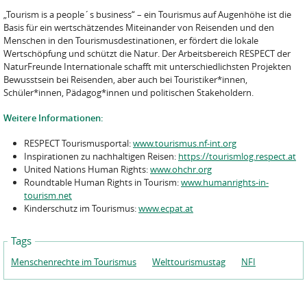
„Tourism is a people´s business“ – ein Tourismus auf Augenhöhe ist die
Basis für ein wertschätzendes Miteinander von Reisenden und den
Menschen in den Tourismusdestinationen, er fördert die lokale
Wertschöpfung und schützt die Natur. Der Arbeitsbereich RESPECT der
NaturFreunde Internationale schafft mit unterschiedlichsten Projekten
Bewusstsein bei Reisenden, aber auch bei Touristiker*innen,
Schüler*innen, Pädagog*innen und politischen Stakeholdern.
Weitere Informationen:
RESPECT Tourismusportal:
www.tourismus.nf-int.org
Inspirationen zu nachhaltigen Reisen:
https://tourismlog.respect.at
United Nations Human Rights:
www.ohchr.org
Roundtable Human Rights in Tourism:
www.humanrights-in-
tourism.net
Kinderschutz im Tourismus:
www.ecpat.at
Tags
Menschenrechte im Tourismus
Welttourismustag
NFI