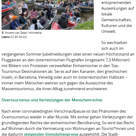
entsprechenden
Auswirkungen auf
lokale
Gemeinschaften,
Kulturen und die
Umwelt.
©
Vincent van Zeijst / wikimedia
Lizenz:
CC BY-SA 4.0
So wechselten
sich auch im
vergangenen Sommer Jubelmeldungen über einen neuen Höchststand an
Fluggästen an den österreichischen Flughäfen (insgesamt 7,3 Millionen)
mit Bildern von Protesten verzweifelter Einheimischer in den Top-
Tourismus-Destinationen ab. Sei es auf den Kanaren, den griechischen
Inseln, in Barcelona, Venedig oder auch im österreichischen Hallstatt –
immer mehr Menschen wehren sich gegen die Auswüchse des
Massentourismus, die ihren Alltag zunehmend erschweren.
Overtourismus und Verletzungen der Menschenrechte
Nach einer coronabedingten Verschnaufpause ist das Phänomen des
Overtourismus wieder in aller Munde. Mit einher gehen Verletzungen der
grundlegenden Rechte der einheimischen Bevölkerung. So wird das Recht
auf Wohnen durch die Vermietung von Wohnungen an Tourist*innen und
die dadurch
steigenden Immobilienpreise
ausgehöhlt. Die Stadt-