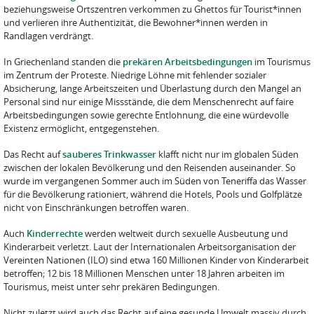
beziehungsweise Ortszentren verkommen zu Ghettos für Tourist*innen
und verlieren ihre Authentizität, die Bewohner*innen werden in
Randlagen verdrängt.
In Griechenland standen die
prekären Arbeitsbedingungen
im Tourismus
im Zentrum der Proteste. Niedrige Löhne mit fehlender sozialer
Absicherung, lange Arbeitszeiten und Überlastung durch den Mangel an
Personal sind nur einige Missstände, die dem Menschen­recht auf faire
Arbeitsbedingungen sowie gerechte Entlohnung, die eine würdevolle
Existenz ermöglicht, entgegenstehen.
Das Recht auf
sauberes Trinkwasser
klafft nicht nur im globalen Süden
zwischen der lokalen Bevölkerung und den Reisenden auseinander. So
wurde im vergangenen Sommer auch im Süden von Teneriffa das Wasser
für die Bevölkerung rationiert, während die Hotels, Pools und Golfplätze
nicht von Einschränkungen betroffen waren.
Auch
Kinderrechte
werden weltweit durch sexuelle Ausbeutung und
Kinderarbeit verletzt. Laut der Internationalen Arbeitsorganisation der
Vereinten Nationen (ILO) sind etwa 160 Millionen Kinder von Kinderarbeit
betroffen; 12 bis 18 Millionen Menschen unter 18 Jahren arbeiten im
Tourismus, meist unter sehr prekären Bedingungen.
Nicht zuletzt wird auch das Recht auf eine gesunde Umwelt massiv durch