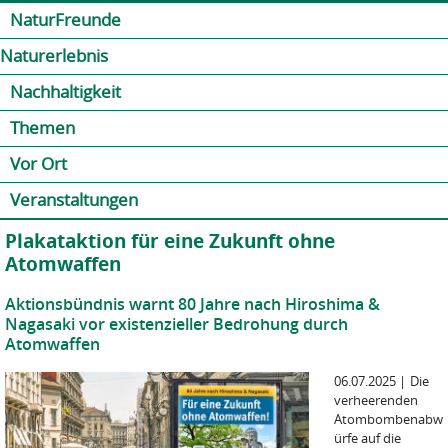
Jump to navigation
Kontakt
Presse
Shop
NaturFreunde
Naturerlebnis
Nachhaltigkeit
Themen
Vor Ort
Veranstaltungen
Plakataktion für eine Zukunft ohne
Atomwaffen
Aktionsbündnis warnt 80 Jahre nach Hiroshima &
Nagasaki vor existenzieller Bedrohung durch
Atomwaffen
06.07.2025
|
Die
verheerenden
Atombombenabw
ürfe auf die