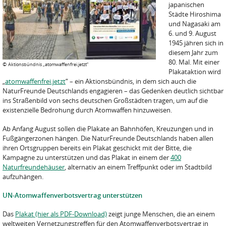
japanischen
Städte Hiroshima
und Nagasaki am
6. und 9. August
1945 jähren sich in
diesem Jahr zum
80. Mal. Mit einer
©
Aktionsbündnis „atomwaffenfrei.jetzt“
Plakataktion wird
„
atomwaffenfrei.jetzt
“ – ein Aktionsbündnis, in dem sich auch die
NaturFreunde Deutschlands engagieren – das Gedenken deutlich sichtbar
ins Straßenbild von sechs deutschen Großstädten tragen, um auf die
existenzielle Bedrohung durch Atomwaffen hinzuweisen.
Ab Anfang August sollen die Plakate an Bahnhöfen, Kreuzungen und in
Fußgängerzonen hängen. Die NaturFreunde Deutschlands haben allen
ihren Ortsgruppen bereits ein Plakat geschickt mit der Bitte, die
Kampagne zu unterstützen und das Plakat in einem der
400
Naturfreundehäuser
, alternativ an einem Treffpunkt oder im Stadtbild
aufzuhängen.
UN-Atomwaffenverbotsvertrag unterstützen
Das
Plakat (hier als PDF-Download)
zeigt junge Menschen, die an einem
weltweiten Vernetzungstreffen für den Atomwaffenverbotsvertrag in