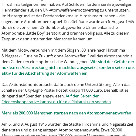
Hiroshima teilgenommen haben. Auf Schildern fordern sie ihre jeweiligen
Heimatländer auf, den UN-Atomwaffenverbotsvertrag zu unterstützen.
Im Hintergrund ist das Friedensdenkmal in Hiroshima zu sehen – die
sogenannte Atombombenkuppel. Das Gebäude wurde am 6. August 1945
durch die von einem US-Bomber abgeworfene US-amerikanische
Atombombe „Little Boy“ zerstört und brannte völlig aus. Alle zu diesem
Zeitpunkt darin arbeitenden Menschen kamen um.
Mit dem Motiv, verbunden mit dem Slogan „80 Jahre nach Hiroshima
& Nagasaki: Für eine Zukunft ohne Atomwaffen!“ will das Aktionsbündnis
dem Gedenken eine optimistische Wende geben.
Wir sind der Gefahr der
nuklearen Abschreckung nicht machtlos ausgesetzt, sondern setzen uns
aktiv für die Abschaffung der Atomwaffen ein.
Das Aktionsbündnis braucht dafür auch deine Unterstützung. Allein das
Schalten der City-Light-Poster kostet knapp 11.000 Euro. Deshalb ist es
dringend auf Spenden angewiesen.
Auf den Seiten der
Friedenskooperative kannst du für die Plakataktion spenden
.
Mehr als 200.000 Menschen starben nach den Atombombenabwürfen
Am 6. und 9. August 1945 wurden die Städte Hiroshima und Nagasaki Ziel
der ersten und bislang einzigen Atombombenabwürfe. Etwa 92.000
Menschen starben sofort, circa 130.000 weitere Menschen starben bis