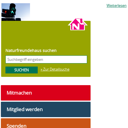
Weiterlesen
©
NaturFreunde Berlin
Naturfreundehaus suchen
» Zur Detailsuche
Mitmachen
Mitglied werden
Spenden