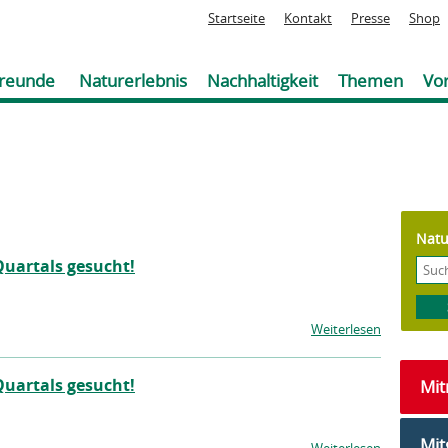
Jump to navigation
Startseite
Kontakt
Presse
Shop
reunde
Naturerlebnis
Nachhaltigkeit
Themen
Vor
Natu
uartals gesucht!
Weiterlesen
uartals gesucht!
Mi
Mit