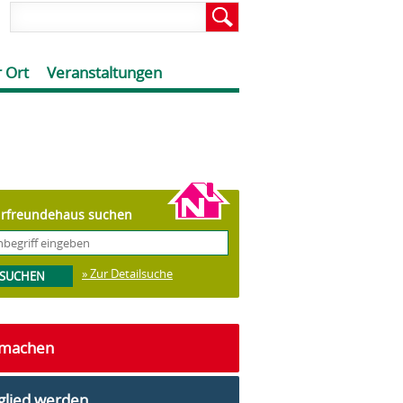
 Ort
Veranstaltungen
rfreundehaus suchen
» Zur Detailsuche
tmachen
glied werden