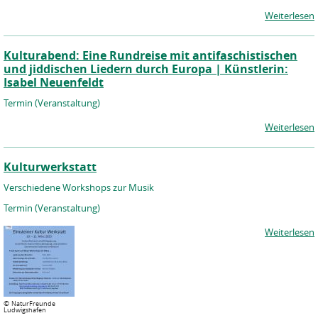
Weiterlesen
Kulturabend: Eine Rundreise mit antifaschistischen
und jiddischen Liedern durch Europa | Künstlerin:
Isabel Neuenfeldt
Termin (Veranstaltung)
Weiterlesen
Kulturwerkstatt
Verschiedene Workshops zur Musik
Termin (Veranstaltung)
Weiterlesen
S
e
i
©
NaturFreunde
t
Ludwigshafen