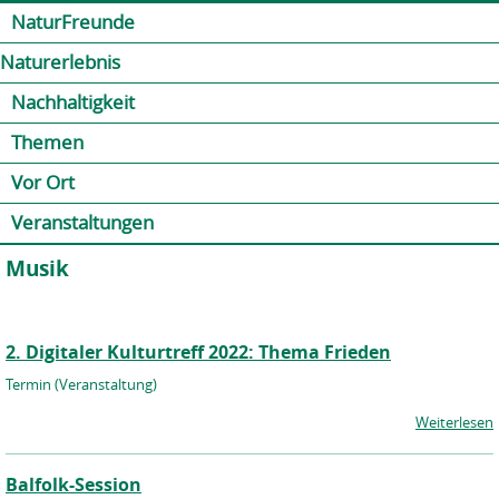
Jump to navigation
Kontakt
Presse
Shop
NaturFreunde
Naturerlebnis
Nachhaltigkeit
Themen
Vor Ort
Veranstaltungen
Musik
2. Digitaler Kulturtreff 2022: Thema Frieden
Termin (Veranstaltung)
Weiterlesen
Balfolk-Session