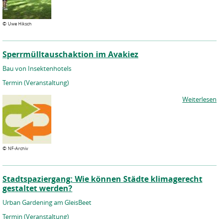
©
Uwe Hiksch
Sperrmülltauschaktion im Avakiez
Bau von Insektenhotels
Termin (Veranstaltung)
Weiterlesen
©
NF-Archiv
Stadtspaziergang: Wie können Städte klimagerecht
gestaltet werden?
Urban Gardening am GleisBeet
Termin (Veranstaltung)