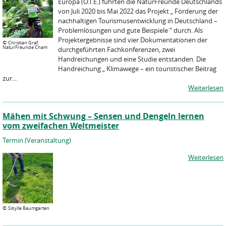
Europa (Ö.T.E.) führten die NaturFreunde Deutschlands
von Juli 2020 bis Mai 2022 das Projekt „ Förderung der
nachhaltigen Tourismusentwicklung in Deutschland –
Problemlösungen und gute Beispiele “ durch. Als
Projektergebnisse sind vier Dokumentationen der
©
Christian Graf,
NaturFreunde Cham
durchgeführten Fachkonferenzen, zwei
Handreichungen und eine Studie entstanden. Die
Handreichung „ Klimawege – ein touristischer Beitrag
zur...
Weiterlesen
Mähen mit Schwung – Sensen und Dengeln lernen
vom zweifachen Weltmeister
Termin (Veranstaltung)
Weiterlesen
©
Sibylle Baumgarten