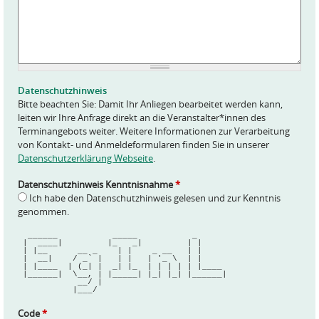
A
n
f
r
a
g
e
Datenschutzhinweis
*
Bitte beachten Sie: Damit Ihr Anliegen bearbeitet werden kann,
leiten wir Ihre Anfrage direkt an die Veranstalter*innen des
Terminangebots weiter. Weitere Informationen zur Verarbeitung
von Kontakt- und Anmeldeformularen finden Sie in unserer
Datenschutzerklärung Webseite
.
Datenschutzhinweis Kenntnisnahme
*
Ich habe den Datenschutzhinweis gelesen und zur Kenntnis
genommen.
  ______           _____           _      
 |  ____|         |_   _|         | |     
 | |__      __ _    | |    _ __   | |     
 |  __|    / _` |   | |   | '_ \  | |     
 | |____  | (_| |  _| |_  | | | | | |____ 
 |______|  \__, | |_____| |_| |_| |______|
            __/ |                         
           |___/                          
Code
*