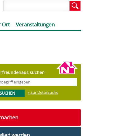
 Ort
Veranstaltungen
rfreundehaus suchen
» Zur Detailsuche
tmachen
glied werden