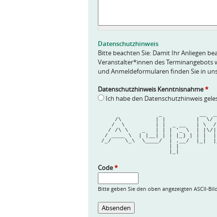
f
r
a
g
e
Datenschutzhinweis
*
Bitte beachten Sie: Damit Ihr Anliegen bea
Veranstalter*innen des Terminangebots w
und Anmeldeformularen finden Sie in un
Datenschutzhinweis Kenntnisnahme
*
Ich habe den Datenschutzhinweis gel
                  _         
     /\          | |         |  \
    /  \         | |  _ __   | \  
   / /\ \    _   | | | '_ \  | |\/
  / ____ \  | |__| | | |_) | | |  
 /_/    \_\  \____/  | .__/  |_|  
                     | |  
                     |_|  
Code
*
Bitte geben Sie den oben angezeigten ASCII-Bil