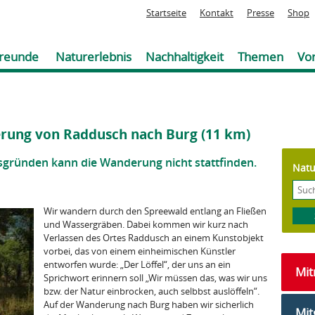
Jump to navigation
Startseite
Kontakt
Presse
Shop
reunde
Naturerlebnis
Nachhaltigkeit
Themen
Vor
erung von Raddusch nach Burg (11 km)
sgründen kann die Wanderung nicht stattfinden.
Natu
Wir wandern durch den Spreewald entlang an Fließen
und Wassergräben. Dabei kommen wir kurz nach
Verlassen des Ortes Raddusch an einem Kunstobjekt
vorbei, das von einem einheimischen Künstler
entworfen wurde: „Der Löffel“, der uns an ein
Mi
Sprichwort erinnern soll „Wir müssen das, was wir uns
bzw. der Natur einbrocken, auch selbbst auslöffeln“.
Auf der Wanderung nach Burg haben wir sicherlich
Mit