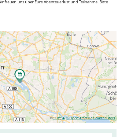
 Wir freuen uns über Eure Abenteuerlust und Teilnahme. Bitte
©
CCBYSA
© OpenStreetMap contributors