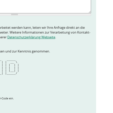
rbeitet werden kann, leiten wir Ihre Anfrage direkt an die
eiter. Weitere Informationen zur Verarbeitung von Kontakt-
serer
Datenschutzerklärung Webseite
.
esen und zur Kenntnis genommen.
  __  __   _____  
/  | |  __ \ 
/ | | |  | |
| | | |  | |
| | | |__| |
|_| |_____/ 
                    
                    
d-Code ein.