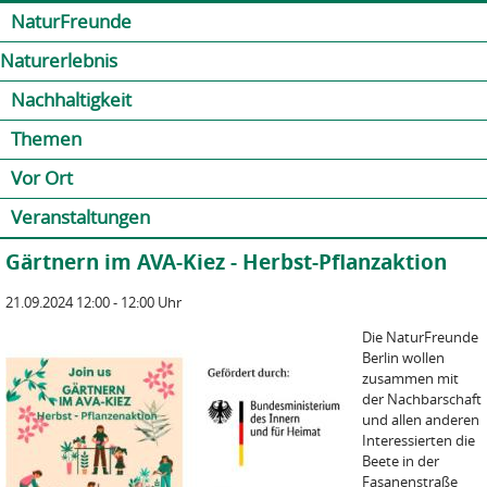
Jump to navigation
Kontakt
Presse
Shop
NaturFreunde
Naturerlebnis
Nachhaltigkeit
Themen
Vor Ort
Veranstaltungen
Gärtnern im AVA-Kiez - Herbst-Pflanzaktion
21.09.2024 12:00 - 12:00 Uhr
Die NaturFreunde
Berlin wollen
zusammen mit
der Nachbarschaft
und allen anderen
Interessierten die
Beete in der
Fasanenstraße