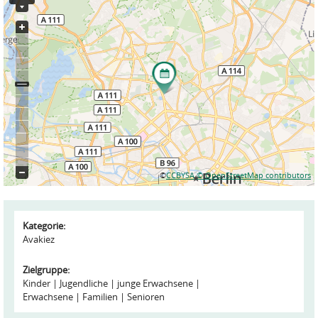
©
CCBYSA
© OpenStreetMap contributors
Kategorie:
Avakiez
Zielgruppe:
Kinder
Jugendliche
junge Erwachsene
Erwachsene
Familien
Senioren