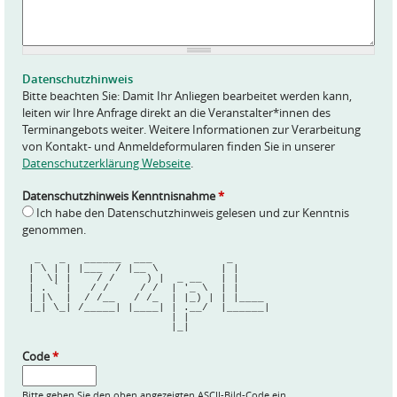
f
r
a
g
e
Datenschutzhinweis
*
Bitte beachten Sie: Damit Ihr Anliegen bearbeitet werden kann,
leiten wir Ihre Anfrage direkt an die Veranstalter*innen des
Terminangebots weiter. Weitere Informationen zur Verarbeitung
von Kontakt- und Anmeldeformularen finden Sie in unserer
Datenschutzerklärung Webseite
.
Datenschutzhinweis Kenntnisnahme
*
Ich habe den Datenschutzhinweis gelesen und zur Kenntnis
genommen.
  _   _   ______  ___            _      
 | \ | | |___  / |__ \          | |     
 |  \| |    / /     ) |  _ __   | |     
 | . ` |   / /     / /  | '_ \  | |     
 | |\  |  / /__   / /_  | |_) | | |____ 
 |_| \_| /_____| |____| | .__/  |______|
                        | |             
                        |_|             
Code
*
Bitte geben Sie den oben angezeigten ASCII-Bild-Code ein.