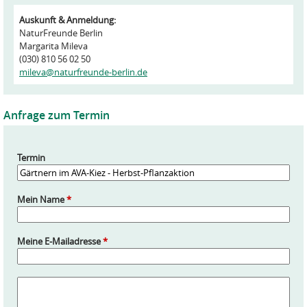
Auskunft & Anmeldung:
NaturFreunde Berlin
Margarita Mileva
(030) 810 56 02 50
mileva@naturfreunde-berlin.de
Anfrage zum Termin
Termin
Mein Name
*
Meine E-Mailadresse
*
A
n