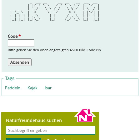
          _  __ __     __ __   __  __  __ 
         | |/ / \ \   / / \ \ / / |  \/  |
  _ __   | ' /   \ \_/ /   \ V /  | \  / |
 | '_ \  |  <     \   /     > <   | |\/| |
 | | | | | . \     | |     / . \  | |  | |
 |_| |_| |_|\_\    |_|    /_/ \_\ |_|  |_|
Code
*
Bitte geben Sie den oben angezeigten ASCII-Bild-Code ein.
Tags
Paddeln
Kajak
Isar
Naturfreundehaus suchen