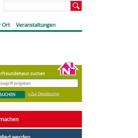
 Ort
Veranstaltungen
rfreundehaus suchen
» Zur Detailsuche
tmachen
glied werden