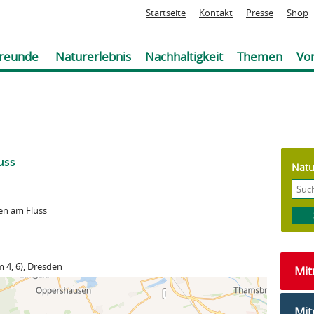
Jump to navigation
Startseite
Kontakt
Presse
Shop
reunde
Naturerlebnis
Nachhaltigkeit
Themen
Vor
uss
Natu
en am Fluss
 4, 6), Dresden
Mi
Mit