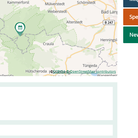
Sp
New
©
CCBYSA
© OpenStreetMap contributors