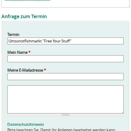
Anfrage zum Termin
Termin
Mein Name
*
Meine E-Mailadresse
*
A
n
f
r
a
g
e
Datenschutzhinweis
*
Bitte beachten Sie: Damit Ihr Anliegen bearbeitet werden kann,