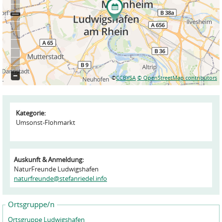
©
CCBYSA
© OpenStreetMap contributors
Kategorie:
Umsonst-Flohmarkt
Auskunft & Anmeldung:
NaturFreunde Ludwigshafen
naturfreunde@stefanriedel.info
Ortsgruppe/n
Ortsgruppe Ludwigshafen