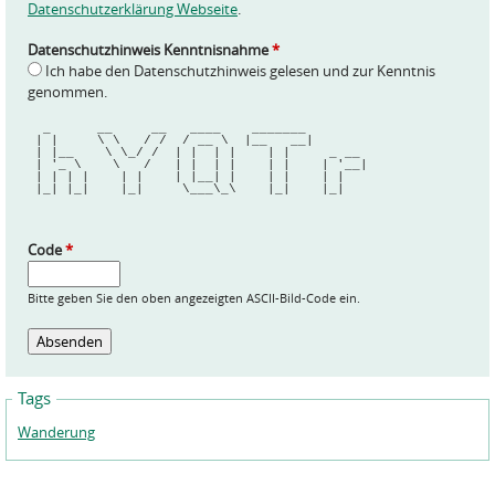
Datenschutzerklärung Webseite
.
Datenschutzhinweis Kenntnisnahme
*
Ich habe den Datenschutzhinweis gelesen und zur Kenntnis
genommen.
  _      __     __   ____    _______        
 | |     \ \   / /  / __ \  |__   __|       
 | |__    \ \_/ /  | |  | |    | |     _ __ 
 | '_ \    \   /   | |  | |    | |    | '__|
 | | | |    | |    | |__| |    | |    | |   
 |_| |_|    |_|     \___\_\    |_|    |_|   
Code
*
Bitte geben Sie den oben angezeigten ASCII-Bild-Code ein.
Tags
Wanderung