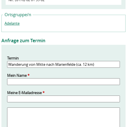
Ortsgruppe/n
Adelante
Anfrage zum Termin
Termin
Mein Name
*
Meine E-Mailadresse
*
A
n
f
r