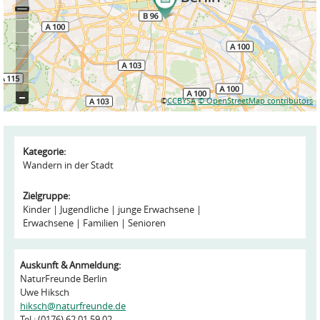
©
CCBYSA
© OpenStreetMap contributors
Kategorie:
Wandern in der Stadt
Zielgruppe:
Kinder
Jugendliche
junge Erwachsene
Erwachsene
Familien
Senioren
Auskunft & Anmeldung:
NaturFreunde Berlin
Uwe Hiksch
hiksch@naturfreunde.de
Tel.: (0176) 62 01 59 02