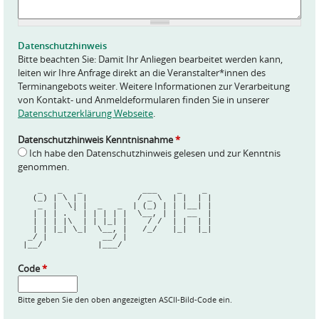
a
g
e
Datenschutzhinweis
*
Bitte beachten Sie: Damit Ihr Anliegen bearbeitet werden kann,
leiten wir Ihre Anfrage direkt an die Veranstalter*innen des
Terminangebots weiter. Weitere Informationen zur Verarbeitung
von Kontakt- und Anmeldeformularen finden Sie in unserer
Datenschutzerklärung Webseite
.
Datenschutzhinweis Kenntnisnahme
*
Ich habe den Datenschutzhinweis gelesen und zur Kenntnis
genommen.
    _   _   _            ___    _    _ 
   (_) | \ | |          / _ \  | |  | |
    _  |  \| |  _   _  | (_) | | |__| |
   | | | . ` | | | | |  \__, | |  __  |
   | | | |\  | | |_| |    / /  | |  | |
   | | |_| \_|  \__, |   /_/   |_|  |_|
  _/ |           __/ |                 
 |__/           |___/                  
Code
*
Bitte geben Sie den oben angezeigten ASCII-Bild-Code ein.