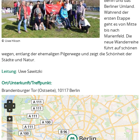
Berlin und das
Berliner Umland.
Während der
ersten Etappe
geht es von Mitte
bis nach
Marienfeld. Die
©
Uwe Hiksch
neue Wanderreihe
führt auf schönen
wegen, entlang der ehemaligen Pilgerwege und zeigt die Schönheit der
Städte und Natur.
Leitung:
Uwe Sawitzki
Ort/Unterkunft/Treffpunkt:
Brandenburger Tor (Ostseite), 10117 Berlin