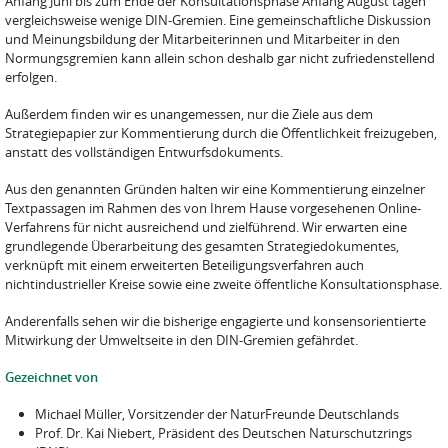
Anfang Juni bis zum Ende der Konsultationsphase Anfang August tagen
vergleichsweise wenige DIN-Gremien. Eine gemeinschaftliche Diskussion
und Meinungsbildung der Mitarbei­terinnen und Mitarbeiter in den
Normungsgremien kann allein schon deshalb gar nicht zufrie­denstellend
erfolgen.
Außerdem finden wir es unangemessen, nur die Ziele aus dem
Strategiepapier zur Kommentie­rung durch die Öffentlichkeit freizugeben,
anstatt des vollständigen Entwurfsdokuments.
Aus den genannten Gründen halten wir eine Kommentierung einzelner
Textpassagen im Rahmen des von Ihrem Hause vorgesehenen Online-
Verfahrens für nicht ausreichend und zielführend. Wir erwarten eine
grundlegende Überarbeitung des gesamten Strategiedokumentes,
verknüpft mit einem erweiterten Beteiligungsverfahren auch
nichtindustrieller Kreise sowie eine zweite öffent­liche Konsultationsphase.
Anderenfalls sehen wir die bisherige engagierte und konsensorientierte
Mitwirkung der Umwelt­seite in den DIN-Gremien gefährdet.
Gezeichnet von
Michael Müller, Vorsitzender der NaturFreunde Deutschlands
Prof. Dr. Kai Niebert, Präsident des Deutschen Naturschutzrings