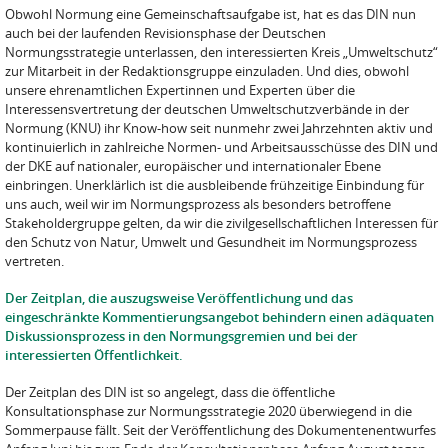
Obwohl Normung eine Gemeinschaftsaufgabe ist, hat es das DIN nun
auch bei der laufenden Revisionsphase der Deutschen
Normungsstrategie unterlassen, den interessierten Kreis „Umwelt­schutz“
zur Mitarbeit in der Redaktionsgruppe einzuladen. Und dies, obwohl
unsere ehrenamt­lichen Expertinnen und Experten über die
Interessensvertretung der deutschen Umweltschutzverbände in der
Normung (KNU) ihr Know-how seit nunmehr zwei Jahrzehnten aktiv und
kontinuierlich in zahlreiche Normen- und Arbeitsausschüsse des DIN und
der DKE auf nationaler, europäischer und internationaler Ebene
einbringen. Unerklärlich ist die ausbleibende frühzeitige Einbindung für
uns auch, weil wir im Normungsprozess als besonders betroffene
Stakeholdergruppe gelten, da wir die zivilgesellschaftlichen Interessen für
den Schutz von Natur, Umwelt und Gesundheit im Normungsprozess
vertreten.
Der Zeitplan, die auszugsweise Veröffentlichung und das
eingeschränkte Kommentierungsan­gebot behindern einen adäquaten
Diskussionsprozess in den Normungsgremien und bei der
interessierten Öffentlichkeit.
Der Zeitplan des DIN ist so angelegt, dass die öffentliche
Konsultationsphase zur Normungsstrate­gie 2020 überwiegend in die
Sommerpause fällt. Seit der Veröffentlichung des Dokumentenent­wurfes