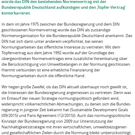
würde das DIN den bestehenden Normenvertrag mit der
Bundesrepublik Deutschland aufkündigen und den ‚Töpfer-Vertrag‘
konterkarieren.
In dem im Jahre 1975 zwischen der Bundesregierung und dem DIN
geschlossenen Normenvertrag wurde das DIN als zuständige
Normenorganisation für die Bundesrepublik Deutschland anerkannt. Das
DIN hat sich darin unter anderem verpflichtet, bei seinen
Normungsarbeiten das öffentliche Interesse zu vertreten. Mit dem
Töpfervertrag aus dem Jahre 1992 wurde auf der Grundlage des
übergeordneten Normenvertrages eine zusätzliche Vereinbarung über
die Berücksichtigung von Umweltbelangen in der Normung geschlossen.
Hiermit verbunden ist eine erhebliche Finanzie­rung der
Normungsarbeiten durch die öffentliche Hand.
Wir hegen große Zweifel, ob das DIN aktuell überhaupt noch gewillt ist,
die Interessen der Bundesregierung angemessen zu vertreten. Denn was
im Entwurf der neuen Strategie normungs­politisch gefordert wird,
widerspricht völkerrechtlichen Abmachungen, zu denen sich die Bundes­
regierung in jüngster Zeit bekannt hat (Sustainable Development Goals
(09/2015) und Paris Agreement (12/2015)). Auch das normungspolitische
Konzept der Bundesregierung von 2009 zur Unterstützung der
Nachhaltigkeitsstrategie mit ihren wirtschaftlichen, umweltbezogenen
und gesellschaftlichen Zielen durch die Normung bleibt unberücksichtigt.