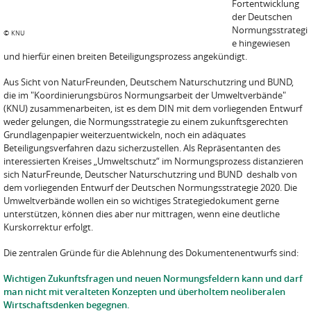
Fortentwicklung
der Deutschen
Normungsstrategi
©
KNU
e hingewiesen
und hierfür einen breiten Beteiligungsprozess ange­kündigt.
Aus Sicht von NaturFreunden, Deutschem Naturschutzring und BUND,
die im "Koordinierungsbüros Normungsarbeit der Umweltverbände"
(KNU) zusammenarbeiten, ist es dem DIN mit dem vorliegenden Entwurf
weder gelungen, die Normungsstrategie zu einem zukunftsgerechten
Grundlagenpapier weiterzuentwickeln, noch ein adäquates
Beteiligungsverfahren dazu sicherzustellen. Als Repräsentanten des
interessierten Kreises „Umweltschutz“ im Normungsprozess distanzieren
sich NaturFreunde, Deutscher Naturschutzring und BUND deshalb von
dem vorliegenden Entwurf der Deutschen Normungsstrategie 2020. Die
Umweltverbände wollen ein so wichtiges Strategiedokument gerne
unterstützen, können dies aber nur mittragen, wenn eine deutliche
Kurskorrektur erfolgt.
Die zentralen Gründe für die Ablehnung des Dokumenten­entwurfs sind:
Wichtigen Zukunftsfragen und neuen Normungsfeldern kann und darf
man nicht mit veralteten Konzepten und überholtem neoliberalen
Wirtschaftsdenken begegnen.