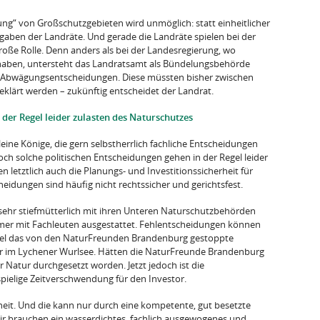
ung“ von Großschutzgebieten wird unmöglich: statt einheitlicher
rgaben der Landräte. Und gerade die Landräte spielen bei der
oße Rolle. Denn anders als bei der Landesregierung, wo
 haben, untersteht das Landratsamt als Bündelungsbehörde
ich Abwägungsentscheidungen. Diese müssten bisher zwischen
eklärt werden – zukünftig entscheidet der Landrat.
 der Regel leider zulasten des Naturschutzes
leine Könige, die gern selbstherrlich fachliche Entscheidungen
och solche politischen Entscheidungen gehen in der Regel leider
 letztlich auch die Planungs- und Investitionssicherheit für
eidungen sind häufig nicht rechtssicher und gerichtsfest.
sehr stiefmütterlich mit ihren Unteren Naturschutzbehörden
mmer mit Fachleuten ausgestattet. Fehlentscheidungen können
piel das von den NaturFreunden Brandenburg gestoppte
r im Lychener Wurlsee. Hätten die NaturFreunde Brandenburg
r Natur durchgesetzt worden. Jetzt jedoch ist die
pielige Zeitverschwendung für den Investor.
it. Und die kann nur durch eine kompetente, gut besetzte
ir brauchen ein wasserdichtes, fachlich ausgewogenes und