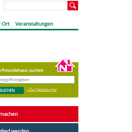
 Ort
Veranstaltungen
rfreundehaus suchen
» Zur Detailsuche
tmachen
glied werden