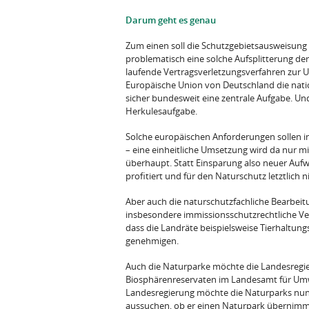
Darum geht es genau
Zum einen soll die Schutzgebietsausweisung 
problematisch eine solche Aufsplitterung der
laufende Vertragsverletzungsverfahren zur U
Europäische Union von Deutschland die nati
sicher bundesweit eine zentrale Aufgabe. Un
Herkulesaufgabe.
Solche europäischen Anforderungen sollen in
– eine einheitliche Umsetzung wird da nur 
überhaupt. Statt Einsparung also neuer Au
profitiert und für den Naturschutz letztlich 
Aber auch die naturschutzfachliche Bearbeit
insbesondere immissionsschutzrechtliche Ver
dass die Landräte beispielsweise Tierhaltu
genehmigen.
Auch die Naturparke möchte die Landesregie
Biosphärenreservaten im Landesamt für Umwel
Landesregierung möchte die Naturparks nun de
aussuchen, ob er einen Naturpark übernimmt