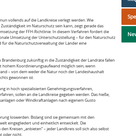
Sp
nun vollends auf die Landkreise verlegt werden. Wie
 Zuständigkeit im Naturschutz sein kann, zeigt gerade das
msetzung der FFH-Richtlinie. In diesem Verfahren fordert die
New
onale Umsetzung der Unterschutzstellung – für den Naturschutz
d für die Naturschutzverwaltung der Länder eine
 Brandenburg zukünftig in die Zuständigkeit der Landräte fallen
mit hohem Koordinierungsaufwand möglich sein; wenn
fwand – von dem weder die Natur noch der Landeshaushalt
nichts gewonnen ist.
ung in hoch spezialisierten Genehmigungsverfahren,
fahren, sollen an die Landkreise gegeben werden. Das hieße,
ngsanlagen oder Windkraftanlagen nach eigenem Gusto
rung loswerden. Bislang sind sie gemeinsam mit den
t eingegliedert und einheitlich entwickelt. Die
n Kreisen „anbieten“ – jeder Landkreis soll sich also selbst
 oder nicht.