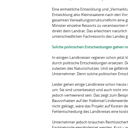
Eine einheitliche Entwicklung und „Vermarkt
Entwicklung also Kleinstaaterei nach den Vo
gesamten Verwaltungsstrukturreform eine gr
Minister einzelne Ressorts zu verantworten
direkt dem Landrat. Das erleichtert natürl
unterschiedlichen Fachressorts des Landes g
Solche politischen Entscheidungen gehen in
In einigen Landkreisen regieren schon jetzt k
durch politische Entscheidungen ersetzen. D
zulasten des Naturschutzes. Und sie gefährden
Unternehmer. Denn solche politischen Entsch
Leider gehen einige Landkreise schon heute 
um. Sie sind unterbesetzt und auch nicht i
jedoch verheerend sein. Das zeigt zum Beis
Bauvorhaben auf der Halbinsel Lindenwerde
nicht geklagt, wäre das Projekt auf Kosten de
Fehlentscheidung des Landkreises eine kosts
Unternehmer jedoch brauchen Rechtssicherhe
Fachbehörde gewährleistet werden. Kurz – w