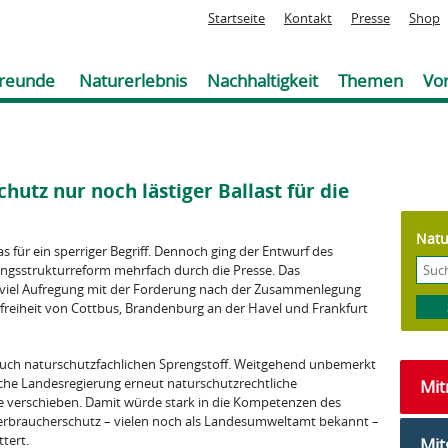
Jump to navigation
Startseite
Kontakt
Presse
Shop
reunde
Naturerlebnis
Nachhaltigkeit
Themen
Vor
hutz nur noch lästiger Ballast für die
Natu
 für ein sperriger Begriff. Dennoch ging der Entwurf des
ungsstrukturreform mehrfach durch die Presse. Das
 viel Aufregung mit der Forderung nach der Zusammenlegung
freiheit von Cottbus, Brandenburg an der Havel und Frankfurt
s auch naturschutzfachlichen Sprengstoff. Weitgehend unbemerkt
ische Landesregierung erneut naturschutzrechtliche
Mi
e verschieben. Damit würde stark in die Kompetenzen des
rbraucherschutz – vielen noch als Landesumweltamt bekannt –
ttert.
Mit