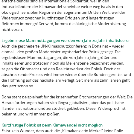
entscheidender sind als internationale Solidarität, weil in den
Industrieländern der Klimawandel scheinbar weiter weg ist als in den
ökologisch sensiblen Regionen der sogenannten Dritten Welt, weil der
Widerspruch zwischen kurzfristigen Erfolgen und längerfristigen
Reformen immer größer wird, kommt die ökologische Modernisierung
nicht voran.
Ergebnislose Mammuttagungen werden von Jahr zu Jahr inhaltsleerer
Auch die gescheiterte UN-Klimaschutzkonferenz in Doha hat – wieder
einmal – den großen Modernisierungsbedarf der Politik gezeigt. Die
ergebnislosen Mammuttagungen, die von Jahr zu Jahr größer und
inhaltsleerer und trotzdem noch als Meilensteine bezeichnet werden,
zeigen die Ohnmacht und den Realitätsverlust der Politik. Doch der
abschreckende Prozess wird immer wieder über die Runden gerettet und
die Hoffnung auf das nächste Jahr verlegt. Seit mehr als zehn Jahren geht
das jetzt schon so.
Doha steht beispielhaft für die krisenhaften Erschütterungen der Welt: Die
Herausforderungen haben sich längst globalisiert, aber das politische
Handeln ist national und zerstückelt geblieben. Dieser Widerspruch ist
bekannt und wird immer größer.
Kurzfristige Politik ist beim Klimawandel nicht möglich
Es ist kein Wunder, dass auch die „Klimakanzlerin Merkel“ keine Rolle