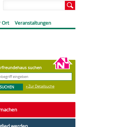
 Ort
Veranstaltungen
rfreundehaus suchen
» Zur Detailsuche
tmachen
glied werden