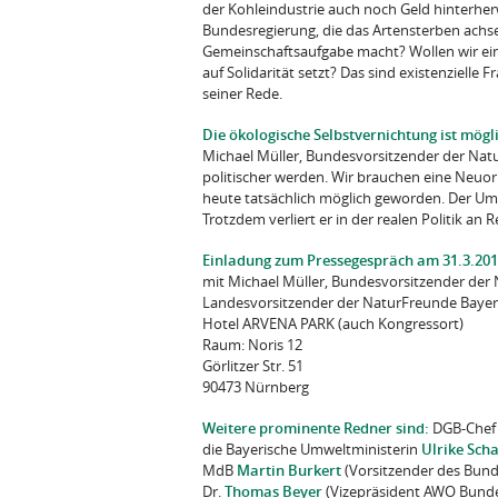
der Kohleindustrie auch noch Geld hinterherw
Bundesregierung, die das Artensterben achse
Gemeinschaftsaufgabe macht? Wollen wir eine
auf Solidarität setzt? Das sind existenzielle F
seiner Rede.
Die ökologische Selbstvernichtung ist mög
Michael Müller, Bundesvorsitzender der Na
politischer werden. Wir brauchen eine Neuor
heute tatsächlich möglich geworden. Der Um
Trotzdem verliert er in der realen Politik an
Einladung zum Pressegespräch am 31.3.201
mit Michael Müller, Bundesvorsitzender der
Landesvorsitzender der NaturFreunde Bayer
Hotel ARVENA PARK (auch Kongressort)
Raum: Noris 12
Görlitzer Str. 51
90473 Nürnberg
Weitere prominente Redner sind:
DGB-Che
die Bayerische Umweltministerin
Ulrike Scha
MdB
Martin Burkert
(Vorsitzender des Bunde
Dr.
Thomas Beyer
(Vizepräsident AWO Bunde