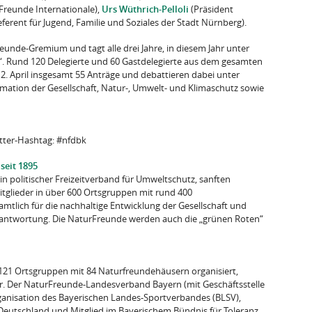
Freunde Internationale),
Urs Wüthrich-Pelloli
(Präsident
ferent für Jugend, Familie und Soziales der Stadt Nürnberg).
unde-Gremium und tagt alle drei Jahre, in diesem Jahr unter
“. Rund 120 Delegierte und 60 Gastdelegierte aus dem gesamten
. April insgesamt 55 Anträge und debattieren dabei unter
mation der Gesellschaft, Natur-, Umwelt- und Klimaschutz sowie
tter-Hashtag: #nfdbk
seit 1895
n politischer Freizeitverband für Umweltschutz, sanften
itglieder in über 600 Ortsgruppen mit rund 400
tlich für die nachhaltige Entwicklung der Gesellschaft und
erantwortung. Die NaturFreunde werden auch die „grünen Roten“
 121 Ortsgruppen mit 84 Naturfreundehäusern organisiert,
er. Der NaturFreunde-Landesverband Bayern (mit Geschäftsstelle
ganisation des Bayerischen Landes-Sportverbandes (BLSV),
eutschland und Mitglied im Bayerischem Bündnis für Toleranz.