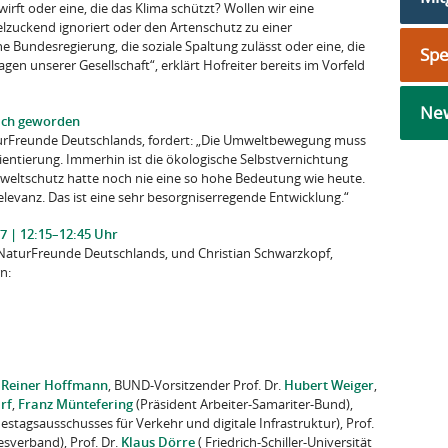
irft oder eine, die das Klima schützt? Wollen wir eine
lzuckend ignoriert oder den Artenschutz zu einer
 Bundesregierung, die soziale Spaltung zulässt oder eine, die
Sp
ragen unserer Gesellschaft“, erklärt Hofreiter bereits im Vorfeld
New
lich geworden
turFreunde Deutschlands, fordert: „Die Umweltbewegung muss
ientierung. Immerhin ist die ökologische Selbstvernichtung
weltschutz hatte noch nie eine so hohe Bedeutung wie heute.
 Relevanz. Das ist eine sehr besorgniserregende Entwicklung.“
7 | 12:15–12:45 Uhr
 NaturFreunde Deutschlands, und Christian Schwarzkopf,
n:
f
Reiner Hoffmann
, BUND-Vorsitzender Prof. Dr.
Hubert Weiger
,
rf
,
Franz Müntefering
(Präsident Arbeiter-Samariter-Bund),
stagsausschusses für Verkehr und digitale Infrastruktur), Prof.
sverband), Prof. Dr.
Klaus Dörre
( Friedrich-Schiller-Universität