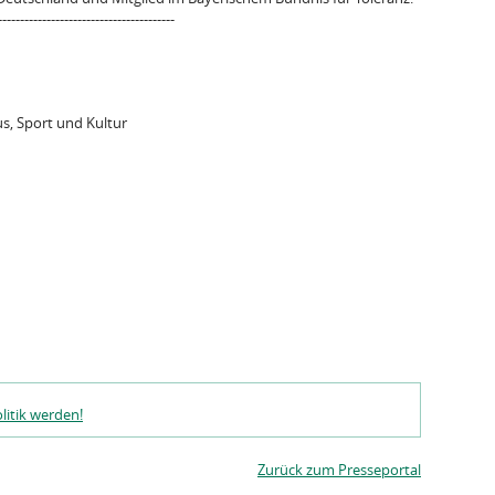
----------------------------------------
s, Sport und Kultur
litik werden!
Zurück zum Presseportal