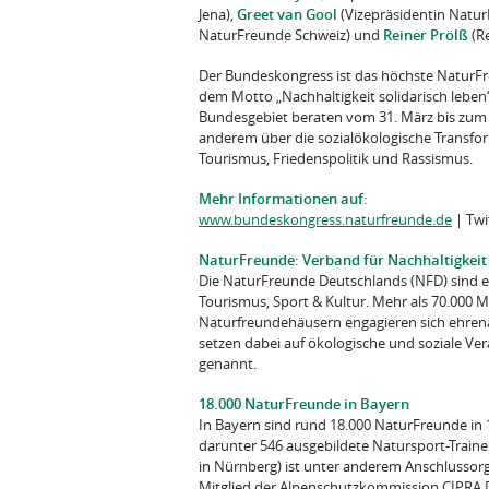
Jena),
Greet van Gool
(Vizepräsidentin Natur
NaturFreunde Schweiz) und
Reiner Prölß
(Re
Der Bundeskongress ist das höchste NaturFre
dem Motto „Nachhaltigkeit solidarisch leben
Bundesgebiet beraten vom 31. März bis zum 2
anderem über die sozialökologische Transfor
Tourismus, Friedenspolitik und Rassismus.
Mehr Informationen auf:
www.bundeskongress.naturfreunde.de
| Twi
NaturFreunde: Verband für Nachhaltigkeit 
Die NaturFreunde Deutschlands (NFD) sind ei
Tourismus, Sport & Kultur. Mehr als 70.000 M
Naturfreundehäusern engagieren sich ehrenam
setzen dabei auf ökologische und soziale V
genannt.
18.000 NaturFreunde in Bayern
In Bayern sind rund 18.000 NaturFreunde in
darunter 546 ausgebildete Natursport-Train
in Nürnberg) ist unter anderem Anschlussor
Mitglied der Alpenschutzkommission CIPRA D