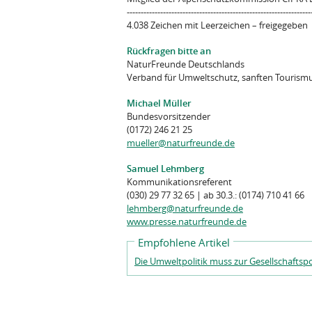
------------------------------------------------------------------
4.038 Zeichen mit Leerzeichen – freigegeben
Rückfragen bitte an
NaturFreunde Deutschlands
Verband für Umweltschutz, sanften Tourismu
Michael Müller
Bundesvorsitzender
(0172) 246 21 25
mueller@naturfreunde.de
Samuel Lehmberg
Kommunikationsreferent
(030) 29 77 32 65 | ab 30.3.: (0174) 710 41 66
lehmberg@naturfreunde.de
www.presse.naturfreunde.de
Empfohlene Artikel
Die Umweltpolitik muss zur Gesellschaftspo