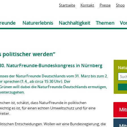
Jump to navigation
Startseite
Kontakt
Presse
Shop
reunde
Naturerlebnis
Nachhaltigkeit
Themen
Vor
politischer werden“
 30. NaturFreunde-Bundeskongress in Nürnberg
Natu
sses der NaturFreunde Deutschlands vom 31. März bis zum 2.
 sprechen (1.4., ab circa 15:30 Uhr). Der
 Grünen will dabei die NaturFreunde Deutschlands ermutigen,
weiterzugehen.
chen ist, schätzt, dass NaturFreunde in politischen
htig es ist, für einen echten Umweltschutz und für eine
Mi
eiter.
itischen Entscheidungen. Wollen wir eine Bundesregierung, die
Mit