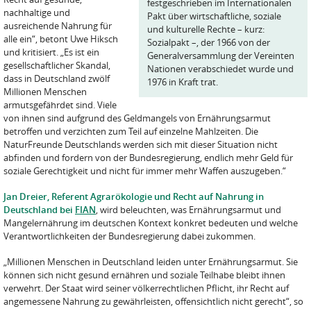
festgeschrieben im Internationalen
nachhaltige und
Pakt über wirtschaftliche, soziale
ausreichende Nahrung für
und kulturelle Rechte – kurz:
alle ein“, betont Uwe Hiksch
Sozialpakt –, der 1966 von der
und kritisiert. „Es ist ein
Generalversammlung der Vereinten
gesellschaftlicher Skandal,
Nationen verabschiedet wurde und
dass in Deutschland zwölf
1976 in Kraft trat.
Millionen Menschen
armutsgefährdet sind. Viele
von ihnen sind aufgrund des Geldmangels von Ernährungsarmut
betroffen und verzichten zum Teil auf einzelne Mahlzeiten. Die
NaturFreunde Deutschlands werden sich mit dieser Situation nicht
abfinden und fordern von der Bundesregierung, endlich mehr Geld für
soziale Gerechtigkeit und nicht für immer mehr Waffen auszugeben.“
Jan Dreier, Referent Agrarökologie und Recht auf Nahrung in
Deutschland bei
FIAN
, wird beleuchten, was Ernährungsarmut und
Mangelernährung im deutschen Kontext konkret bedeuten und welche
Verantwortlichkeiten der Bundesregierung dabei zukommen.
„Millionen Menschen in Deutschland leiden unter Ernährungsarmut. Sie
können sich nicht gesund ernähren und soziale Teilhabe bleibt ihnen
verwehrt. Der Staat wird seiner völkerrechtlichen Pflicht, ihr Recht auf
angemessene Nahrung zu gewährleisten, offensichtlich nicht gerecht“, so