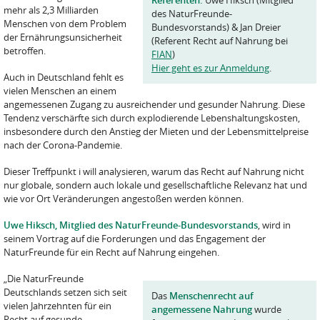
Referenten:
Uwe Hiksch (Mitglied
mehr als 2,3 Milliarden
des NaturFreunde-
Menschen von dem Problem
Bundesvorstands) & Jan Dreier
der Ernährungsunsicherheit
(Referent Recht auf Nahrung bei
betroffen.
FIAN
)
Hier geht es zur Anmeldung
.
Auch in Deutschland fehlt es
vielen Menschen an einem
angemessenen Zugang zu ausreichender und gesunder Nahrung. Diese
Tendenz verschärfte sich durch explodierende Lebenshaltungskosten,
insbesondere durch den Anstieg der Mieten und der Lebensmittelpreise
nach der Corona-Pandemie.
Dieser Treffpunkt i will analysieren, warum das Recht auf Nahrung nicht
nur globale, sondern auch lokale und gesellschaftliche Relevanz hat und
wie vor Ort Veränderungen angestoßen werden können.
Uwe Hiksch, Mitglied des NaturFreunde-Bundesvorstands
, wird in
seinem Vortrag auf die Forderungen und das Engagement der
NaturFreunde für ein Recht auf Nahrung eingehen.
„Die NaturFreunde
Deutschlands setzen sich seit
Das
Menschenrecht auf
vielen Jahrzehnten für ein
angemessene Nahrung
wurde
Recht auf gesunde,