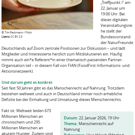
„Treffpunkt i“ am
22. Januar um
19:00 Uhr. Bei
dieser digitalen
Veranstaltungsrei
he stellt der
©
Tim Reckmann / Flickr
Bundesvorstand
Lizenz:
CC BY 2.0
der NaturFreunde
Deutschlands auf Zoom zentrale Positionen zur Diskussion – und lädt
Mitglieder und Interessierte herzlich zum Mitdiskutieren ein. Häufig
nimmt auch ein*e Referent*in einer thematisch passenden Partner-
Organisation teil – in diesem Fall von FIAN (FoodFirst Informations- und
Aktionsnetzwerk).
Und darum geht es konkret:
Seit fast 50 Jahren gibt es das Menschenrecht auf Nahrung. Trotzdem
bestehen weltweit und auch in Deutschland immer noch erhebliche
Defizite bei der Einhaltung und Umsetzung dieses Menschenrechts.
Fakt ist: Weltweit leiden 673
Millionen Menschen an
Datum:
22. Januar 2026, 19 Uhr
chronischem und 295
Thema:
Menschenrecht auf
Millionen Menschen an
Nahrung
akutem Hunger. Zudem sind