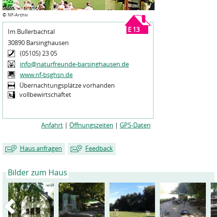
©
NF-Archiv
E 13
Im Bullerbachtal
30890 Barsinghausen
(05105) 23 05
info@naturfreunde-barsinghausen.de
www.nf-bsghsn.de
Übernachtungsplätze vorhanden
vollbewirtschaftet
Anfahrt
|
Öffnungszeiten
|
GPS-Daten
Haus anfragen
Feedback
Bilder zum Haus
Mein Name
Mein Name
*
*
Meine E-Mailadresse
Meine E-Mailadresse
*
*