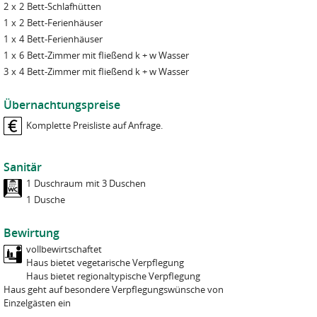
Erledigung der ihnen übertragenen Aufgaben benötigen und die
2
x
2
Bett-
Schlafhütten
leiten wir Ihre Anfrage an die zuständigen Betreiber*innen des
sich zur Verschwiegenheit verpflichtet haben.
1
x
jeweiligen Naturfreundehauses weiter. Weitere Informationen zur
2
Bett-
Ferienhäuser
Verarbeitung von Kontakt- und Anmeldeformularen finden Sie in
1
x
4
Bett-
Ferienhäuser
Sie können jederzeit Auskunft über Ihre gespeicherten Daten
unserer
Datenschutzerklärung Webseite
.
erhalten und eine Korrektur verlangen. Sie können jederzeit eine
1
x
6
Bett-
Zimmer mit fließend k + w Wasser
Sperrung, ggf. eine Löschung Ihrer Daten verlangen.
3
x
4
Bett-
Zimmer mit fließend k + w Wasser
Datenschutz Kenntnisnahme
*
Ich habe den Datenschutzhinweis gelesen und zur Kenntnis
Näheres finden Sie in der
Datenschutzordnung der NaturFreunde
genommen.
Übernachtungspreise
Deutschlands
.
Komplette Preisliste auf Anfrage.
   ___    ______    __            _____ 
Datenschutz
*
  / _ \  |____  |  / _|          / ____|
 | (_) |     / /  | |_    __ _  | (___  
Ich habe den Datenschutzhinweis gelesen und zur Kenntnis
  > _ <     / /   |  _|  / _` |  \___ \ 
 | (_) |   / /    | |   | (_| |  ____) |
genommen.
Sanitär
  \___/   /_/     |_|    \__,_| |_____/ 
1
Duschraum
mit 3 Duschen
      _    ___           _     _     
     | |  / _ \         | |   | |    
1
Dusche
   __| | | (_) |   ___  | |_  | |__  
Code
*
  / _` |  > _ <   / __| | __| | '_ \ 
 | (_| | | (_) | | (__  | |_  | | | |
  \__,_|  \___/   \___|  \__| |_| |_|
Bewirtung
Bitte geben Sie den oben angezeigten ASCII-Bild-Code ein.
vollbewirtschaftet
Code
*
Haus bietet vegetarische Verpflegung
Haus bietet regionaltypische Verpflegung
Haus geht auf besondere Verpflegungswünsche von
Bitte geben Sie den oben angezeigten ASCII-Bild-Code ein.
Einzelgästen ein