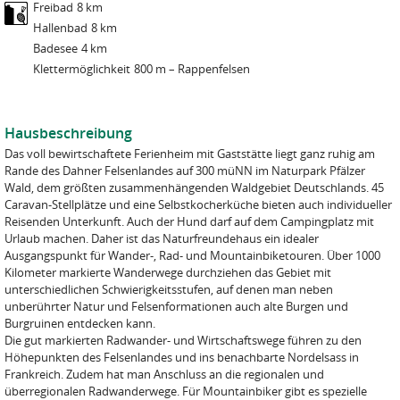
Freibad
8 km
Hallenbad
8 km
Badesee
4 km
Klettermöglichkeit
800 m – Rappenfelsen
Hausbeschreibung
Das voll bewirtschaftete Ferienheim mit Gaststätte liegt ganz ruhig am
Rande des Dahner Felsenlandes auf 300 müNN im Naturpark Pfälzer
Wald, dem größten zusammenhängenden Waldgebiet Deutschlands. 45
Caravan-Stellplätze und eine Selbstkocherküche bieten auch individueller
Reisenden Unterkunft. Auch der Hund darf auf dem Campingplatz mit
Urlaub machen. Daher ist das Naturfreundehaus ein idealer
Ausgangspunkt für Wander-, Rad- und Mountainbiketouren. Über 1000
Kilometer markierte Wanderwege durchziehen das Gebiet mit
unterschiedlichen Schwierigkeitsstufen, auf denen man neben
unberührter Natur und Felsenformationen auch alte Burgen und
Burgruinen entdecken kann.
Die gut markierten Radwander- und Wirtschaftswege führen zu den
Höhepunkten des Felsenlandes und ins benachbarte Nordelsass in
Frankreich. Zudem hat man Anschluss an die regionalen und
überregionalen Radwanderwege. Für Mountainbiker gibt es spezielle