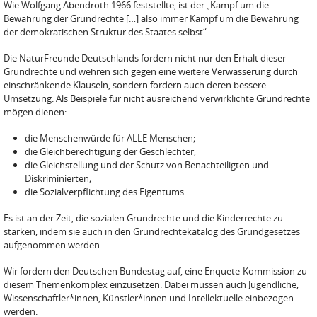
Wie Wolfgang Abendroth 1966 feststellte, ist der „Kampf um die
Bewahrung der Grundrechte […] also immer Kampf um die Bewahrung
der demokratischen Struk­tur des Staates selbst“.
Die NaturFreunde Deutschlands fordern nicht nur den Erhalt dieser
Grundrechte und wehren sich gegen eine weitere Verwässerung durch
einschränkende Klauseln, sondern fordern auch deren bessere
Umsetzung. Als Beispiele für nicht ausreichend verwirklichte Grund­rechte
mögen dienen:
die Menschenwürde für ALLE Menschen;
die Gleichberechtigung der Geschlechter;
die Gleichstellung und der Schutz von Benachtei­ligten und
Diskriminierten;
die Sozialverpflichtung des Eigentums.
Es ist an der Zeit, die sozialen Grundrechte und die Kinderrechte zu
stärken, indem sie auch in den Grund­rechtekatalog des Grundgesetzes
aufgenommen wer­den.
Wir fordern den Deutschen Bundestag auf, eine En­quete-Kommission zu
diesem Themenkomplex einzu­setzen. Dabei müssen auch Jugendliche,
Wissenschaft­ler*innen, Künstler*innen und Intellektuelle einbezo­gen
werden.