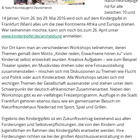
Naturfreundejuge
nd für alle
©
Naturfreundejugend Deutschlands
zwischen 10 und
14 Jahren. Vom 26. bis 29. Mai 2016 wird sich auf dem Kindergipfel in
Frankfurt (Main) alles um die zwei Kontinente Afrika und Europa drehen.
Wer teilnehmen möchte, kann sich noch bis zum 26. April unter
www.kindergipfel.de/anmeldung
anmelden.
Vor Ort kann man an verschiedenen Workshops teilnehmen, deren
Themen gemäß dem Motto „Kinder reden, Erwachsene hören zu“ vom
Kinderrat selbst entwickelt wurden. Kreative Aufgaben – wie zum Beispiel
Theater spielen, ein Musikvideo drehen oder eine Fotoausstellung
zusammenstellen – mischen sich mit Diskussionen zu Themen wie Flucht
und Politik oder auch Kinderarbeit. Alle Workshops setzen sich mit
wichtigen Themen der Gesellschaft auseinander und stehen unter dem
Schwerpunkt der deutsch-afrikanischen Zusammenarbeit. Neben den
Workshops gibt es ein vielfältiges Freizeitprogramm. Ausflüge in die Stadt
Frankfurt gehören ebenso dazu wie ein gemeinsamer Besuch im
Naturfreundehaus Niederrad mit Sport, Spiel und Grillen.
Ergebnis des Kindergipfels ist ein Zukunftsvertrag bestehend aus allen
Forderungen und Selbstverpflichtungen, die von den Kindern und
Jugendlichen im Rahmen des Kindergipfels erarbeitet werden. Ihre
Forderungen richten sie bei der großen Abschlussveranstaltung in den