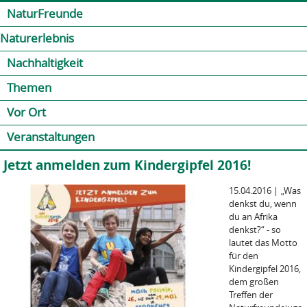
Jump to navigation
Kontakt
Presse
Shop
NaturFreunde
Naturerlebnis
Nachhaltigkeit
Themen
Vor Ort
Veranstaltungen
Jetzt anmelden zum Kindergipfel 2016!
15.04.2016
|
„Was
denkst du, wenn
du an Afrika
denkst?“ - so
lautet das Motto
für den
Kindergipfel 2016,
dem großen
Treffen der