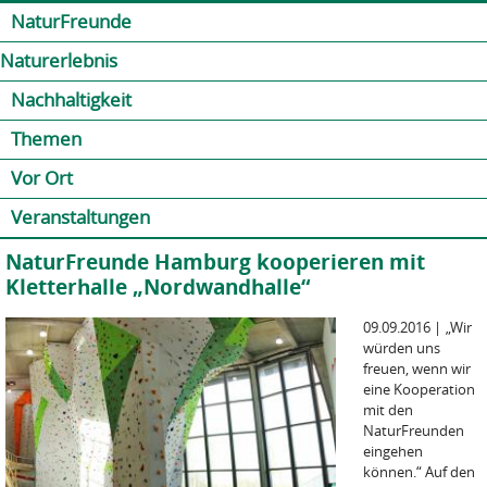
Jump to navigation
Kontakt
Presse
Shop
NaturFreunde
Naturerlebnis
Nachhaltigkeit
Themen
Vor Ort
Veranstaltungen
NaturFreunde Hamburg kooperieren mit
Kletterhalle „Nordwandhalle“
09.09.2016
|
„Wir
würden uns
freuen, wenn wir
eine Kooperation
mit den
NaturFreunden
eingehen
können.“ Auf den