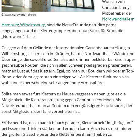
Wunsch von
Christian Erenyi,
Mitbetreiber der
©
www.nordwandhalle.de
Nordwandhalle in
Hamburg-Wilhelmsburg
, sind die NaturFreunde natürlich gerne
eingegangen und die Klettergruppe erobert nun Stück für Stück die
„Nordwand“-Halle.
Gelegen auf dem Gelände der Internationalen Gartenbauausstellung in
Wilhelmsburg, also mitten im Grünen, hat die Nordwandhalle Wände und
Überhänge, die sowohl draußen als auch drinnen bekletterbar sind. Super
geschraubte Routen, die sich in allen Schwierigkeitsgraden präsentieren,
machen Lust auf das Klettern. Egal, ob man nur Bouldern will oder in Top-
Rope- oder Vorstiegsrouten einsteigen will: Als Kletterer fühlt man sich
wohl und es herrscht eine sehr angenehme Atmosphäre.
Sollte man etwas fürs Klettern zu Hause vergessen haben, gibt es die
Möglichkeit, die Kletterausrüstung gegen Gebühr zu entleihen. Als
NaturFreund erhält man außerdem den vergünstigten Eintrittspreis, der
sonst Mitgliedern der Halle vorbehalten ist.
Erfrischend ist, dass man sich nach getaner „Kletterarbeit“ im „Refugium“
bei Essen und Trinken stärken und erholen kann. Auch ist es nett, hinter
der großen Glasscheibe andere Kletterer bei ihrem Treiben zu