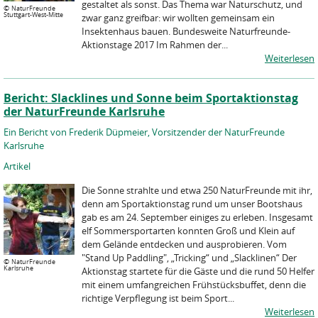
gestaltet als sonst. Das Thema war Naturschutz, und
©
NaturFreunde
Stuttgart-West-Mitte
zwar ganz greifbar: wir wollten gemeinsam ein
Insektenhaus bauen. Bundesweite Naturfreunde-
Aktionstage 2017 Im Rahmen der...
Weiterlesen
Bericht: Slacklines und Sonne beim Sportaktionstag
der NaturFreunde Karlsruhe
Ein Bericht von Frederik Düpmeier, Vorsitzender der NaturFreunde
Karlsruhe
Artikel
Die Sonne strahlte und etwa 250 NaturFreunde mit ihr,
denn am Sportaktionstag rund um unser Bootshaus
gab es am 24. September einiges zu erleben. Insgesamt
elf Sommersportarten konnten Groß und Klein auf
dem Gelände entdecken und ausprobieren. Vom
"Stand Up Paddling", „Tricking“ und „Slacklinen“ Der
©
NaturFreunde
Karlsruhe
Aktionstag startete für die Gäste und die rund 50 Helfer
mit einem umfangreichen Frühstücksbuffet, denn die
richtige Verpflegung ist beim Sport...
Weiterlesen