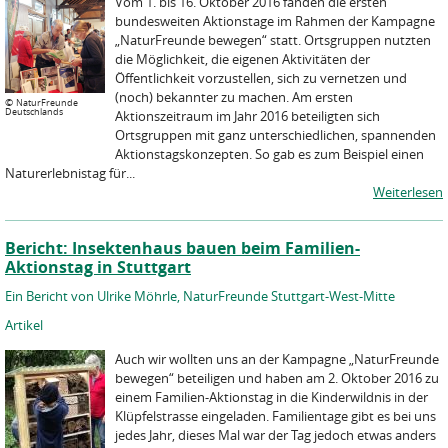
Vom 1. bis 16. Oktober 2016 fanden die ersten
bundesweiten Aktionstage im Rahmen der Kampagne
„NaturFreunde bewegen“ statt. Ortsgruppen nutzten
die Möglichkeit, die eigenen Aktivitäten der
Öffentlichkeit vorzustellen, sich zu vernetzen und
(noch) bekannter zu machen. Am ersten
©
NaturFreunde
Deutschlands
Aktionszeitraum im Jahr 2016 beteiligten sich
Ortsgruppen mit ganz unterschiedlichen, spannenden
Aktionstagskonzepten. So gab es zum Beispiel einen
Naturerlebnistag für...
Weiterlesen
Bericht: Insektenhaus bauen beim Familien-
Aktionstag in Stuttgart
Ein Bericht von Ulrike Möhrle, NaturFreunde Stuttgart-West-Mitte
Artikel
Auch wir wollten uns an der Kampagne „NaturFreunde
bewegen“ beteiligen und haben am 2. Oktober 2016 zu
einem Familien-Aktionstag in die Kinderwildnis in der
Klüpfelstrasse eingeladen. Familientage gibt es bei uns
jedes Jahr, dieses Mal war der Tag jedoch etwas anders