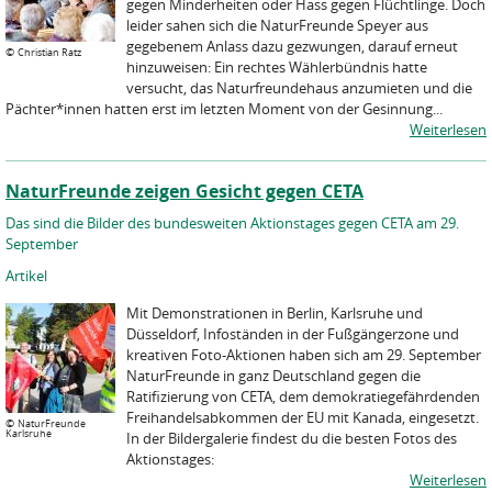
gegen Minderheiten oder Hass gegen Flüchtlinge. Doch
leider sahen sich die NaturFreunde Speyer aus
gegebenem Anlass dazu gezwungen, darauf erneut
©
Christian Ratz
hinzuweisen: Ein rechtes Wählerbündnis hatte
versucht, das Naturfreundehaus anzumieten und die
Pächter*innen hatten erst im letzten Moment von der Gesinnung...
Weiterlesen
NaturFreunde zeigen Gesicht gegen CETA
Das sind die Bilder des bundesweiten Aktionstages gegen CETA am 29.
September
Artikel
Mit Demonstrationen in Berlin, Karlsruhe und
Düsseldorf, Infoständen in der Fußgängerzone und
kreativen Foto-Aktionen haben sich am 29. September
NaturFreunde in ganz Deutschland gegen die
Ratifizierung von CETA, dem demokratiegefährdenden
Freihandelsabkommen der EU mit Kanada, eingesetzt.
©
NaturFreunde
Karlsruhe
In der Bildergalerie findest du die besten Fotos des
Aktionstages:
Weiterlesen