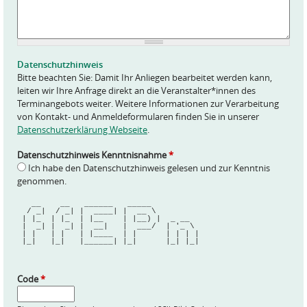
f
r
a
g
e
Datenschutzhinweis
*
Bitte beachten Sie: Damit Ihr Anliegen bearbeitet werden kann,
leiten wir Ihre Anfrage direkt an die Veranstalter*innen des
Terminangebots weiter. Weitere Informationen zur Verarbeitung
von Kontakt- und Anmeldeformularen finden Sie in unserer
Datenschutzerklärung Webseite
.
Datenschutzhinweis Kenntnisnahme
*
Ich habe den Datenschutzhinweis gelesen und zur Kenntnis
genommen.
   __    __   ______   _____          
  / _|  / _| |  ____| |  __ \         
 | |_  | |_  | |__    | |__) |  _ __  
 |  _| |  _| |  __|   |  ___/  | '_ \ 
 | |   | |   | |____  | |      | | | |
 |_|   |_|   |______| |_|      |_| |_|
Code
*