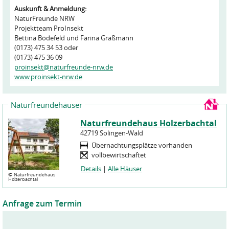
Auskunft & Anmeldung:
NaturFreunde NRW
Projektteam ProInsekt
Bettina Bödefeld und Farina Graßmann
(0173) 475 34 53 oder
(0173) 475 36 09
proinsekt@naturfreunde-nrw.de
www.proinsekt-nrw.de
Naturfreundehäuser
Naturfreundehaus Holzerbachtal
42719 Solingen-Wald
Übernachtungsplätze vorhanden
vollbewirtschaftet
Details
|
Alle Häuser
©
Naturfreundehaus
Holzerbachtal
Anfrage zum Termin