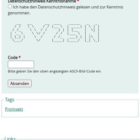
Datenschutzhinweis Kenntnisnahme
*
Ich habe den Datenschutzhinweis gelesen und zur Kenntnis
genommen.
    __   __      __  ___    _____   _   _ 
   / /   \ \    / / |__ \  | ____| | \ | |
  / /_    \ \  / /     ) | | |__   |  \| |
 | '_ \    \ \/ /     / /  |___ \  | . ` |
 | (_) |    \  /     / /_   ___) | | |\  |
  \___/      \/     |____| |____/  |_| \_|
Code
*
Bitte geben Sie den oben angezeigten ASCII-Bild-Code ein.
Tags
ProInsekt
Links