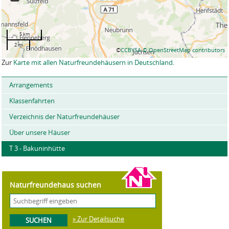
5 km
2 mi
©
CCBYSA
© OpenStreetMap contributors
Zur
Karte mit allen Naturfreundehäusern in Deutschland
.
Arrangements
Klassenfahrten
Verzeichnis der Naturfreundehäuser
Über unsere Häuser
T 3 - Bakuninhütte
Naturfreundehaus suchen
» Zur Detailsuche