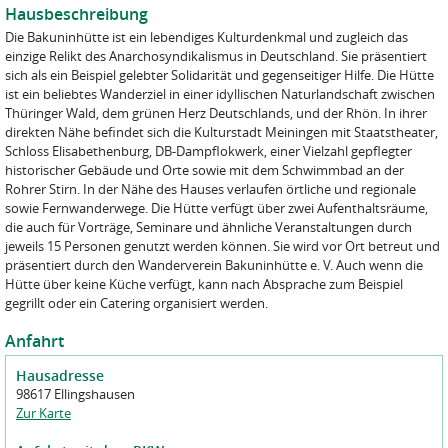
Erledigung der ihnen übertragenen Aufgaben benötigen und die
Hausbeschreibung
leiten wir Ihre Anfrage an die zuständigen Betreiber*innen des
sich zur Verschwiegenheit verpflichtet haben.
jeweiligen Naturfreundehauses weiter. Weitere Informationen zur
Die Bakuninhütte ist ein lebendiges Kulturdenkmal und zugleich das
Verarbeitung von Kontakt- und Anmeldeformularen finden Sie in
einzige Relikt des Anarchosyndikalismus in Deutschland. Sie präsentiert
Sie können jederzeit Auskunft über Ihre gespeicherten Daten
unserer
Datenschutzerklärung Webseite
.
sich als ein Beispiel gelebter Solidarität und gegenseitiger Hilfe. Die Hütte
erhalten und eine Korrektur verlangen. Sie können jederzeit eine
ist ein beliebtes Wanderziel in einer idyllischen Naturlandschaft zwischen
Sperrung, ggf. eine Löschung Ihrer Daten verlangen.
Datenschutz Kenntnisnahme
*
Thüringer Wald, dem grünen Herz Deutschlands, und der Rhön. In ihrer
Ich habe den Datenschutzhinweis gelesen und zur Kenntnis
direkten Nähe befindet sich die Kulturstadt Meiningen mit Staatstheater,
Näheres finden Sie in der
Datenschutzordnung der NaturFreunde
genommen.
Schloss Elisabethenburg, DB-Dampflokwerk, einer Vielzahl gepflegter
Deutschlands
.
historischer Gebäude und Orte sowie mit dem Schwimmbad an der
                   _____    _   ______ 
Datenschutz
*
Rohrer Stirn. In der Nähe des Hauses verlaufen örtliche und regionale
                  |  __ \  (_) |____  |
 __      __  ____ | |  | |  _      / / 
Ich habe den Datenschutzhinweis gelesen und zur Kenntnis
sowie Fernwanderwege. Die Hütte verfügt über zwei Aufenthaltsräume,
 \ \ /\ / / |_  / | |  | | | |    / /  
  \ V  V /   / /  | |__| | | |   / /   
genommen.
die auch für Vorträge, Seminare und ähnliche Veranstaltungen durch
   \_/\_/   /___| |_____/  |_|  /_/    
jeweils 15 Personen genutzt werden können. Sie wird vor Ort betreut und
       _   _       _  _            _____ 
präsentiert durch den Wanderverein Bakuninhütte e. V. Auch wenn die
      | | | |     | || |          |_   _|
Hütte über keine Küche verfügt, kann nach Absprache zum Beispiel
      | | | |__   | || |_    ___    | |  
Code
*
  _   | | | '_ \  |__   _|  / __|   | |  
gegrillt oder ein Catering organisiert werden.
 | |__| | | | | |    | |   | (__   _| |_ 
  \____/  |_| |_|    |_|    \___| |_____|
Bitte geben Sie den oben angezeigten ASCII-Bild-Code ein.
Anfahrt
Code
*
Hausadresse
98617 Ellingshausen
Zur Karte
Bitte geben Sie den oben angezeigten ASCII-Bild-Code ein.