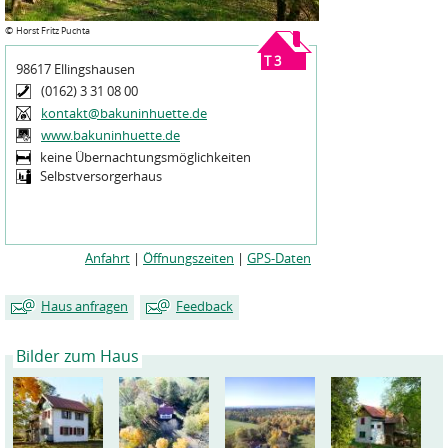
©
Horst Fritz Puchta
T 3
98617 Ellingshausen
(0162) 3 31 08 00
kontakt@bakuninhuette.de
www.bakuninhuette.de
keine Übernachtungsmöglichkeiten
Selbstversorgerhaus
Anfahrt
|
Öffnungszeiten
|
GPS-Daten
Haus anfragen
Feedback
Bilder zum Haus
Mein Name
Mein Name
*
*
Meine E-Mailadresse
Meine E-Mailadresse
*
*