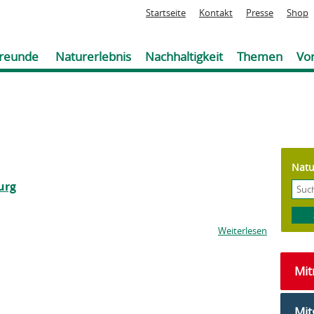
Jump to navigation
Startseite
Kontakt
Presse
Shop
reunde
Naturerlebnis
Nachhaltigkeit
Themen
Vor
Natu
urg
Weiterlesen
Mi
Mit