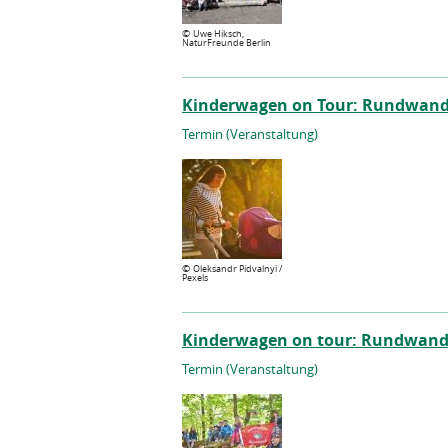
©
Uwe Hiksch,
NaturFreunde Berlin
Kinderwagen on Tour: Rundwande
Termin (Veranstaltung)
©
Oleksandr Pidvalnyi /
Pexels
Kinderwagen on tour: Rundwande
Termin (Veranstaltung)