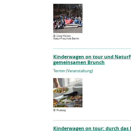
©
Uwe Hiksch,
NaturFreunde Berlin
Kinderwagen on tour und NaturF
gemeinsamen Brunch
Termin (Veranstaltung)
©
Pixabay
Kinderwagen on tour: durch das 