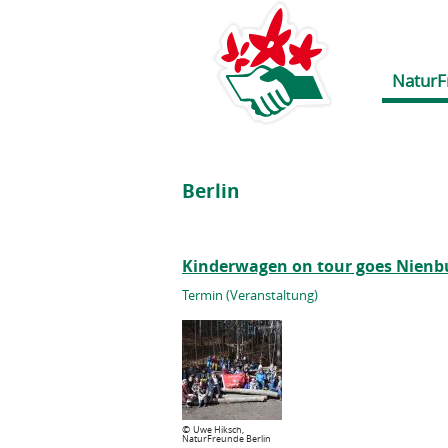
NaturF
Berlin
Kinderwagen on tour goes Nienb
Termin (Veranstaltung)
©
Uwe Hiksch,
NaturFreunde Berlin