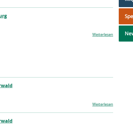
urg
Sp
New
Weiterlesen
rwald
Weiterlesen
rwald