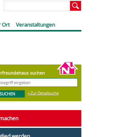
 Ort
Veranstaltungen
rfreundehaus suchen
» Zur Detailsuche
tmachen
glied werden