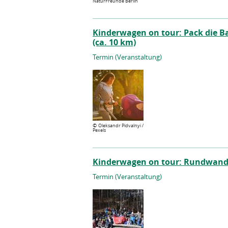
NaturFreunde Berlin
Kinderwagen on tour: Pack die Ba
(ca. 10 km)
Termin (Veranstaltung)
©
Oleksandr Pidvalnyi /
Pexels
Kinderwagen on tour: Rundwande
Termin (Veranstaltung)