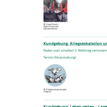
©
Uwe Hiksch /
NaturFreunde
Deutschlands
Kundgebung: Kriegseskalation u
Reden statt schießen! 3. Weltkrieg verhinder
Termin (Veranstaltung)
©
Friedenskoordinatio
n Berlin
Kundgebung: Leben retten – Lage