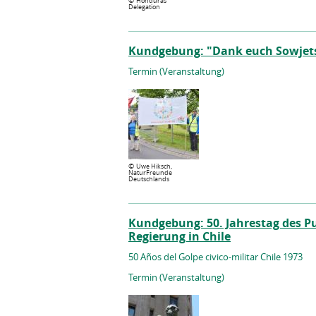
©
Honduras
Delegation
Kundgebung: "Dank euch Sowjetso
Termin (Veranstaltung)
©
Uwe Hiksch,
NaturFreunde
Deutschlands
Kundgebung: 50. Jahrestag des P
Regierung in Chile
50 Años del Golpe civico-militar Chile 1973
Termin (Veranstaltung)