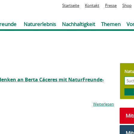
Jump to navigation
Startseite
Kontakt
Presse
Shop
reunde
Naturerlebnis
Nachhaltigkeit
Themen
Vor
Natu
enken an Berta Cáceres mit NaturFreunde-
Weiterlesen
Mi
Mit