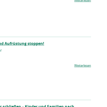
Weiterlesen
nd Aufrüstung stoppen!
n!
Weiterlesen
r schließen – Kinder und Familien nach