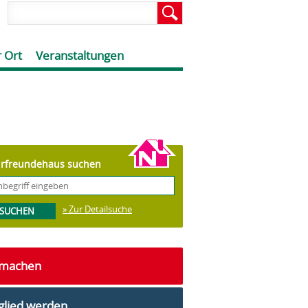
 Ort
Veranstaltungen
rfreundehaus suchen
» Zur Detailsuche
tmachen
glied werden