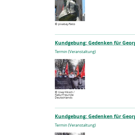
©
pixabay/falco
Kundgebung: Gedenken für Georg
Termin (Veranstaltung)
©
Uwe Hiksch /
NaturFreunde
Deutschlands
Kundgebung: Gedenken für Georg E
Termin (Veranstaltung)