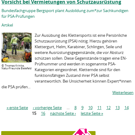
Vorsicht bei Vermietungen von Schutzausrüstung
Bundesfachgruppe Bergsport plant Ausbildung zum*zur Sachkundigen
für PSA-Prüfungen
Artikel
Zur Ausübung des Klettersports ist eine Persönliche
Schutzausrüstung (PSA) nötig. Hierzu gehören
Klettergurt, Helm, Karabiner, Schlingen, Seile und
weitere Ausrüstungsgegenstände, die vor Absturz
schützen sollen. Diese Gegenstände tragen eine EN-
Prüfnummer und werden in sogenannte PSA-
©
Thomas Krinke,
NaturFreunde Bielefeld
Kategorien eingeordnet. Kletternde sind für den
funktionsfähigen Zustand ihrer PSA selbst
verantwortlich. Bei Unsicherheit können Expert*innen
die PSA prüfen...
Weiterlesen
S
« erste Seite
‹ vorherige Seite
…
8
9
10
11
12
13
14
e
15
16
nächste Seite ›
letzte Seite »
i
t
e