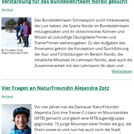
Verstärkung für das Bundeslehrteam Nordic gesucht
Artikel
Das Bundeslehrteam Schneesport sucht Interessierte,
die Lust haben, die Sparte Nordic im Bundeslehrteam
mitzugestalten und ihr skitechnisches Können und
Wissen an zukünftige Übungsleiter*innen und
Trainer*innen weiterzugeben. Zu den Aufgaben des
Ehrenamts gehört die Konzeption und Durchführung
©
Christian Graf,
NaturFreunde Cham
der Aus- und Fortbildungen im Bereich Nordic, die
inhaltliche Mitarbeit im Lehrteam Nordic, aber auch die
Zusammenarbeit mit den Lehrteams Ski alpin und...
Weiterlesen
Vier Fragen an NaturFreundin Alejandra Zotz
Artikel
Vor vier Jahren hat die Dachauer NaturFreundin
Alejandra Zotz ihre Trainer-C-Lizenz im Mountainbike
(MTB) gemacht und gleich eine MTB-Jugendgruppe
gegründet. 15 junge Mountain-biker finden die gut, die
Eltern sowie-so und nun hat auch noch die Stadt