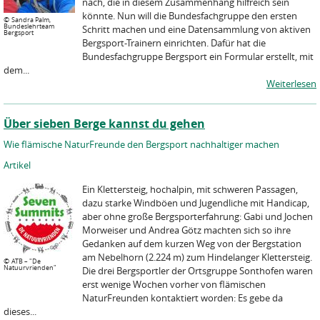
nach, die in diesem Zusammenhang hilfreich sein
könnte. Nun will die Bundesfachgruppe den ersten
©
Sandra Palm,
Bundeslehrteam
Schritt machen und eine Datensammlung von aktiven
Bergsport
Bergsport-Trainern einrichten. Dafür hat die
Bundesfachgruppe Bergsport ein Formular erstellt, mit
dem...
Weiterlesen
Über sieben Berge kannst du gehen
Wie flämische NaturFreunde den Bergsport nachhaltiger machen
Artikel
Ein Klettersteig, hochalpin, mit schweren Passagen,
dazu starke Windböen und Jugendliche mit Handicap,
aber ohne große Bergsporterfahrung: Gabi und Jochen
Morweiser und Andrea Götz machten sich so ihre
Gedanken auf dem kurzen Weg von der Bergstation
am Nebelhorn (2.224 m) zum Hindelanger Klettersteig.
©
ATB – "De
Natuurvrienden"
Die drei Bergsportler der Ortsgruppe Sonthofen waren
erst wenige Wochen vorher von flämischen
NaturFreunden kontaktiert worden: Es gebe da
dieses...