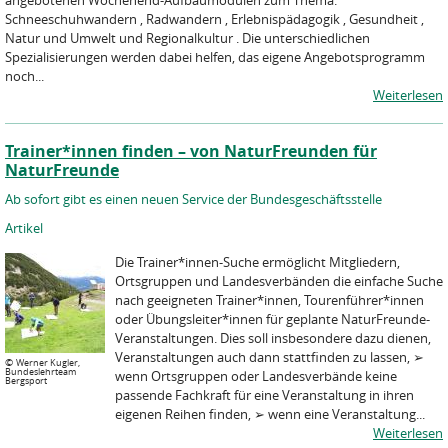
angebotenen Wochenend-Aufbaumodulen zum Thema:
Schneeschuhwandern , Radwandern , Erlebnispädagogik , Gesundheit ,
Natur und Umwelt und Regionalkultur . Die unterschiedlichen
Spezialisierungen werden dabei helfen, das eigene Angebotsprogramm
noch...
Weiterlesen
Trainer*innen finden – von NaturFreunden für
NaturFreunde
Ab sofort gibt es einen neuen Service der Bundesgeschäftsstelle
Artikel
Die Trainer*innen-Suche ermöglicht Mitgliedern,
Ortsgruppen und Landesverbänden die einfache Suche
nach geeigneten Trainer*innen, Tourenführer*innen
oder Übungsleiter*innen für geplante NaturFreunde-
Veranstaltungen. Dies soll insbesondere dazu dienen,
Veranstaltungen auch dann stattfinden zu lassen, ➢
©
Werner Kugler,
Bundeslehrteam
wenn Ortsgruppen oder Landesverbände keine
Bergsport
passende Fachkraft für eine Veranstaltung in ihren
eigenen Reihen finden, ➢ wenn eine Veranstaltung...
Weiterlesen