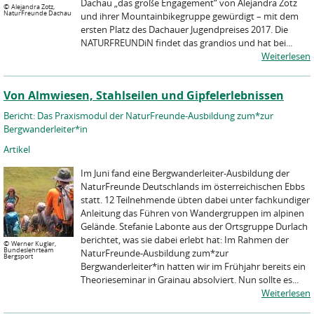
Dachau „das große Engagement“ von Alejandra Zotz
©
Alejandra Zotz,
NaturFreunde Dachau
und ihrer Mountainbikegruppe gewürdigt – mit dem
ersten Platz des Dachauer Jugendpreises 2017. Die
NATURFREUNDiN findet das grandios und hat bei...
Weiterlesen
Von Almwiesen, Stahlseilen und Gipfelerlebnissen
Bericht: Das Praxismodul der NaturFreunde-Ausbildung zum*zur
Bergwanderleiter*in
Artikel
Im Juni fand eine Bergwanderleiter-Ausbildung der
NaturFreunde Deutschlands im österreichischen Ebbs
statt. 12 Teilnehmende übten dabei unter fachkundiger
Anleitung das Führen von Wandergruppen im alpinen
Gelände. Stefanie Labonte aus der Ortsgruppe Durlach
berichtet, was sie dabei erlebt hat: Im Rahmen der
©
Werner Kugler,
Bundeslehrteam
NaturFreunde-Ausbildung zum*zur
Bergsport
Bergwanderleiter*in hatten wir im Frühjahr bereits ein
Theorieseminar in Grainau absolviert. Nun sollte es...
Weiterlesen