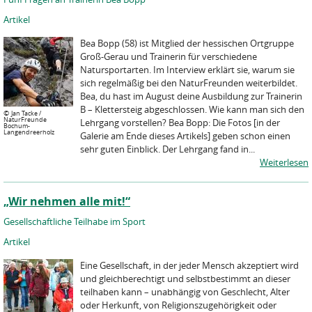
Artikel
Bea Bopp (58) ist Mitglied der hessischen Ortgruppe
Groß-Gerau und Trainerin für verschiedene
Natursportarten. Im Interview erklärt sie, warum sie
sich regelmäßig bei den NaturFreunden weiterbildet.
Bea, du hast im August deine Ausbildung zur Trainerin
B – Klettersteig abgeschlossen. Wie kann man sich den
©
Jan Tacke /
NaturFreunde
Lehrgang vorstellen? Bea Bopp: Die Fotos [in der
Bochum-
Langendreerholz
Galerie am Ende dieses Artikels] geben schon einen
sehr guten Einblick. Der Lehrgang fand in...
Weiterlesen
„Wir nehmen alle mit!“
Gesellschaftliche Teilhabe im Sport
Artikel
Eine Gesellschaft, in der jeder Mensch akzeptiert wird
und gleichberechtigt und selbstbestimmt an dieser
teilhaben kann – unabhängig von Geschlecht, Alter
oder Herkunft, von Religionszugehörigkeit oder