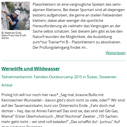
Plaisirklettern ist eine vergnügliche Spielart des semi-
alpinen Kletterns. Bei dieser Sportart sind all diejenigen
bestens aufgehoben, die gerne an steilen Felswänden
klettern, dabei aber weniger die sportliche
Herausforderung als vielmehr das Vergnügen an der
Sache selbst schätzen. Seit diesem Jahr gibt es bei den
©
Matthias Grell,
NaturFreunde Groß-
NaturFreunden die Möglichkeit, die Ausbildung
Gerau
zum*zur Trainer*in B – Plaisirklettern zu absolvieren.
Der Prüfungslehrgang findet im...
Weiterlesen
Werwölfe und Wildwasser
Teilnehmerbericht: Familien-Outdoorcamp 2015 in Šobec, Slowenien
Artikel
Prolog Ich will nur noch hier raus* „Sag mal, braune Bullis mit
Kennzeichen Wunsiedel – davon gibt’s doch nicht so viele, oder?“ Wir sind
auf der Tauernautobahn, kurz vor Österreichs Ende. „Fahr doch mal
dichter – hey, das ist Annes Fahrrad! Das sind sie, das sind sie! Gib Gas,
Mama!“ Erster Überholversuch. „Mist! Nochmal“ Zweiter. „155 Sachen,
mehr geht nicht – wir sind voll beladen!“ „Das schaffst du! - Juchuu“ Auf