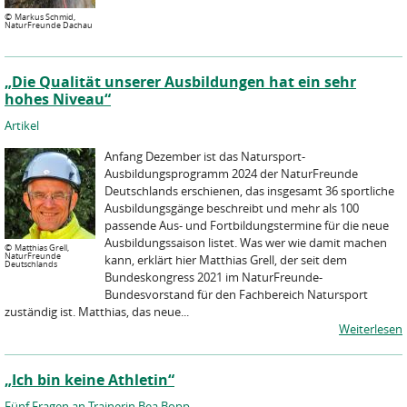
©
Markus Schmid,
NaturFreunde Dachau
„Die Qualität unserer Ausbildungen hat ein sehr
hohes Niveau“
Artikel
Anfang Dezember ist das Natursport-
Ausbildungsprogramm 2024 der NaturFreunde
Deutschlands erschienen, das insgesamt 36 sportliche
Ausbildungsgänge beschreibt und mehr als 100
passende Aus- und Fortbildungstermine für die neue
Ausbildungssaison listet. Was wer wie damit machen
©
Matthias Grell,
NaturFreunde
kann, erklärt hier Matthias Grell, der seit dem
Deutschlands
Bundeskongress 2021 im NaturFreunde-
Bundesvorstand für den Fachbereich Natursport
zuständig ist. Matthias, das neue...
Weiterlesen
„Ich bin keine Athletin“
Fünf Fragen an Trainerin Bea Bopp