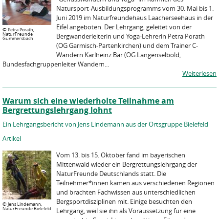
Natursport-Ausbildungsprogramms vom 30. Mai bis 1.
Juni 2019 im Naturfreundehaus Laacherseehaus in der
Eifel angeboten. Der Lehrgang, geleitet von der
©
Petra Porath,
NaturFreunde
Bergwanderleiterin und Yoga-Lehrerin Petra Porath
Gummersbach
(OG Garmisch-Partenkirchen) und dem Trainer C-
Wandern Karlheinz Bär (OG Langenselbold,
Bundesfachgruppenleiter Wandern...
Weiterlesen
Warum sich eine wiederholte Teilnahme am
Bergrettungslehrgang lohnt
Ein Lehrgangsbericht von Jens Lindemann aus der Ortsgruppe Bielefeld
Artikel
Vom 13. bis 15. Oktober fand im bayerischen
Mittenwald wieder ein Bergrettungslehrgang der
NaturFreunde Deutschlands statt. Die
Teilnehmer*innen kamen aus verschiedenen Regionen
und brachten Fachwissen aus unterschiedlichen
Bergsportdisziplinen mit. Einige besuchten den
©
Jens Lindemann,
NaturFreunde Bielefeld
Lehrgang, weil sie ihn als Voraussetzung für eine