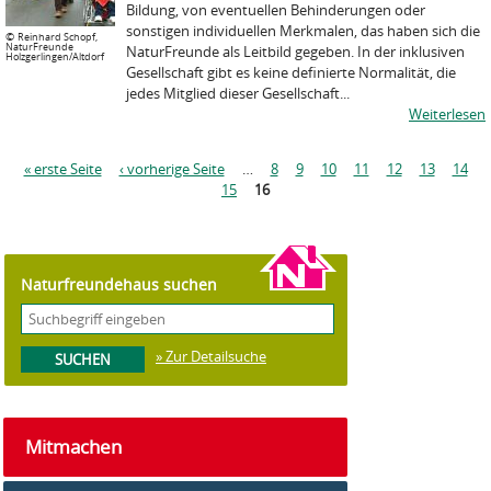
Bildung, von eventuellen Behinderungen oder
sonstigen individuellen Merkmalen, das haben sich die
©
Reinhard Schopf,
NaturFreunde
NaturFreunde als Leitbild gegeben. In der inklusiven
Holzgerlingen/Altdorf
Gesellschaft gibt es keine definierte Normalität, die
jedes Mitglied dieser Gesellschaft...
Weiterlesen
S
« erste Seite
‹ vorherige Seite
…
8
9
10
11
12
13
14
e
15
16
i
t
e
n
Naturfreundehaus suchen
» Zur Detailsuche
Mitmachen