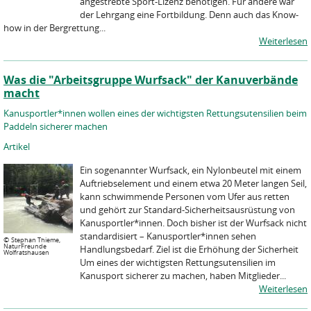
angestrebte Sport-Lizenz benötigen. Für andere war
der Lehrgang eine Fortbildung. Denn auch das Know-
how in der Bergrettung...
Weiterlesen
Was die "Arbeitsgruppe Wurfsack" der Kanuverbände
macht
Kanusportler*innen wollen eines der wichtigsten Rettungsutensilien beim
Paddeln sicherer machen
Artikel
Ein sogenannter Wurfsack, ein Nylonbeutel mit einem
Auftriebselement und einem etwa 20 Meter langen Seil,
kann schwimmende Personen vom Ufer aus retten
und gehört zur Standard-Sicherheitsausrüstung von
Kanusportler*innen. Doch bisher ist der Wurfsack nicht
standardisiert – Kanusportler*innen sehen
©
Stephan Thieme,
NaturFreunde
Handlungsbedarf. Ziel ist die Erhöhung der Sicherheit
Wolfratshausen
Um eines der wichtigsten Rettungsutensilien im
Kanusport sicherer zu machen, haben Mitglieder...
Weiterlesen