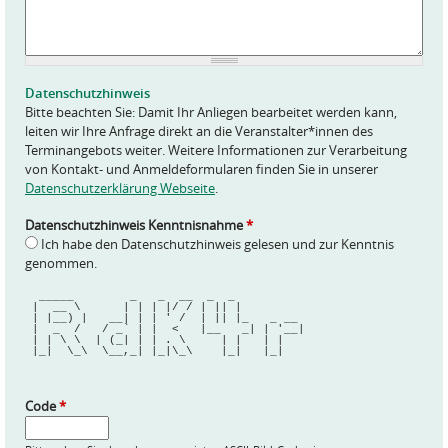
f
r
a
g
e
Datenschutzhinweis
*
Bitte beachten Sie: Damit Ihr Anliegen bearbeitet werden kann,
leiten wir Ihre Anfrage direkt an die Veranstalter*innen des
Terminangebots weiter. Weitere Informationen zur Verarbeitung
von Kontakt- und Anmeldeformularen finden Sie in unserer
Datenschutzerklärung Webseite
.
Datenschutzhinweis Kenntnisnahme
*
Ich habe den Datenschutzhinweis gelesen und zur Kenntnis
genommen.
  _____        _   _  __  _  _          
 |  __ \      | | | |/ / | || |         
 | |__) |   __| | | ' /  | || |_   _ __ 
 |  _  /   / _` | |  <   |__   _| | '__|
 | | \ \  | (_| | | . \     | |   | |   
 |_|  \_\  \__,_| |_|\_\    |_|   |_|   
Code
*