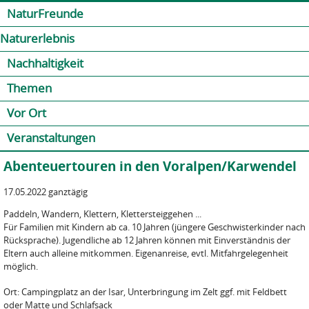
Jump to navigation
Kontakt
Presse
Shop
NaturFreunde
Naturerlebnis
Nachhaltigkeit
Themen
Vor Ort
Veranstaltungen
Abenteuertouren in den Voralpen/Karwendel
17.05.2022 ganztägig
Paddeln, Wandern, Klettern, Klettersteiggehen ...
Für Familien mit Kindern ab ca. 10 Jahren (jüngere Geschwisterkinder nach
Rücksprache). Jugendliche ab 12 Jahren können mit Einverständnis der
Eltern auch alleine mitkommen. Eigenanreise, evtl. Mitfahrgelegenheit
möglich.
Ort: Campingplatz an der Isar, Unterbringung im Zelt ggf. mit Feldbett
oder Matte und Schlafsack