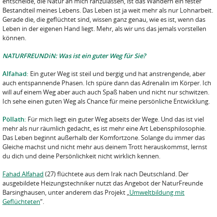
entscheide, die Natur an mich ranzulassen, ist das Wandern ein fester
Bestandteil meines Lebens. Das Leben ist ja weit mehr als nur Lohnarbeit.
Gerade die, die geflüchtet sind, wissen ganz genau, wie es ist, wenn das
Leben in der eigenen Hand liegt. Mehr, als wir uns das jemals vorstellen
können.
NATURFREUNDiN: Was ist ein guter Weg für Sie?
Alfahad:
Ein guter Weg ist steil und bergig und hat anstrengende, aber
auch entspannende Phasen. Ich spüre dann das Adrenalin im Körper. Ich
will auf einem Weg aber auch auch Spaß haben und nicht nur schwitzen.
Ich sehe einen guten Weg als Chance für meine persönliche Entwicklung.
Pöllath:
Für mich liegt ein guter Weg abseits der Wege. Und das ist viel
mehr als nur räumlich gedacht, es ist mehr eine Art Lebensphilosophie.
Das Leben beginnt außerhalb der Komfortzone. Solange du immer das
Gleiche machst und nicht mehr aus deinem Trott herauskommst, lernst
du dich und deine Persönlichkeit nicht wirklich kennen.
Fahad Alfahad
(27) flüchtete aus dem Irak nach Deutschland. Der
ausgebildete Heizungstechniker nutzt das Angebot der NaturFreunde
Barsinghausen, unter anderem das Projekt „
Umweltbildung mit
Geflüchteten
“.