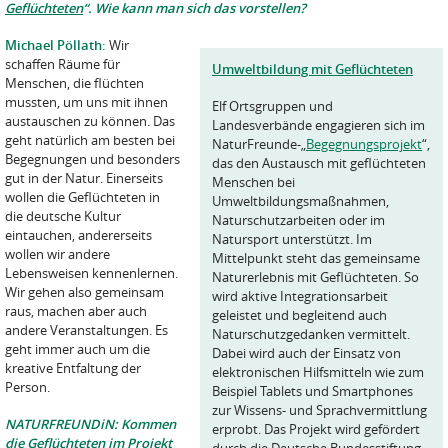
Geflüchteten
“. Wie kann man sich das vorstellen?
Michael Pöllath:
Wir
schaffen Räume für
Umweltbildung mit Geflüchteten
Menschen, die flüchten
mussten, um uns mit ihnen
Elf Ortsgruppen und
austauschen zu können. Das
Landesverbände engagieren sich im
geht natürlich am besten bei
NaturFreunde-„
Begegnungsprojekt
“,
Begegnungen und besonders
das den Austausch mit geflüchteten
gut in der Natur. Einerseits
Menschen bei
wollen die Geflüchteten in
Umweltbildungsmaßnahmen,
die deutsche Kultur
Naturschutzarbeiten oder im
eintauchen, andererseits
Natursport unterstützt. Im
wollen wir andere
Mittelpunkt steht das gemeinsame
Lebensweisen kennenlernen.
Naturerlebnis mit Geflüchteten. So
Wir gehen also gemeinsam
wird aktive Integrationsarbeit
raus, machen aber auch
geleistet und begleitend auch
andere Veranstaltungen. Es
Naturschutzgedanken vermittelt.
geht immer auch um die
Dabei wird auch der Einsatz von
kreative Entfaltung der
elektronischen Hilfsmitteln wie zum
Person.
Beispiel Tablets und Smartphones
zur Wissens- und Sprachvermittlung
NATURFREUNDiN: Kommen
erprobt. Das Projekt wird gefördert
die Geflüchteten im Projekt