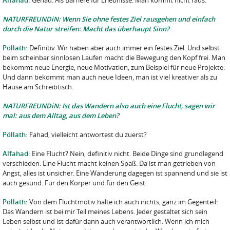
Alfahad:
Genau. Als Barriere für Erlebnisse. Man kommt nicht raus.
NATURFREUNDiN: Wenn Sie ohne festes Ziel rausgehen und einfach
durch die Natur streifen: Macht das überhaupt Sinn?
Pöllath:
Definitiv. Wir haben aber auch immer ein festes Ziel. Und selbst
beim scheinbar sinnlosen Laufen macht die Bewegung den Kopf frei. Man
bekommt neue Energie, neue Motivation, zum Beispiel für neue Projekte.
Und dann bekommt man auch neue Ideen, man ist viel kreativer als zu
Hause am Schreibtisch.
NATURFREUNDiN: Ist das Wandern also auch eine Flucht, sagen wir
mal: aus dem Alltag, aus dem Leben?
Pöllath:
Fahad, vielleicht antwortest du zuerst?
Alfahad:
Eine Flucht? Nein, definitiv nicht. Beide Dinge sind grundlegend
verschieden. Eine Flucht macht keinen Spaß. Da ist man getrieben von
Angst, alles ist unsicher. Eine Wanderung dagegen ist spannend und sie ist
auch gesund. Für den Körper und für den Geist.
Pöllath:
Von dem Fluchtmotiv halte ich auch nichts, ganz im Gegenteil:
Das Wandern ist bei mir Teil meines Lebens. Jeder gestaltet sich sein
Leben selbst und ist dafür dann auch verantwortlich. Wenn ich mich