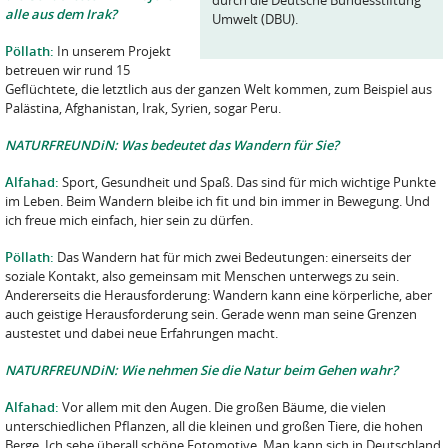
durch die Deutsche Bundesstiftung
alle aus dem Irak?
Umwelt (DBU).
Pöllath:
In unserem Projekt
betreuen wir rund 15
Geflüchtete, die letztlich aus der ganzen Welt kommen, zum Beispiel aus
Palästina, Afghanistan, Irak, Syrien, sogar Peru.
NATURFREUNDiN: Was bedeutet das Wandern für Sie?
Alfahad:
Sport, Gesundheit und Spaß. Das sind für mich wichtige Punkte
im Leben. Beim Wandern bleibe ich fit und bin immer in Bewegung. Und
ich freue mich einfach, hier sein zu dürfen.
Pöllath:
Das Wandern hat für mich zwei Bedeutungen: einerseits der
soziale Kontakt, also gemeinsam mit Menschen unterwegs zu sein.
Andererseits die Herausforderung: Wandern kann eine körperliche, aber
auch geistige Herausforderung sein. Gerade wenn man seine Grenzen
austestet und dabei neue Erfahrungen macht.
NATURFREUNDiN: Wie nehmen Sie die Natur beim Gehen wahr?
Alfahad:
Vor allem mit den Augen. Die großen Bäume, die vielen
unterschiedlichen Pflanzen, all die kleinen und großen Tiere, die hohen
Berge. Ich sehe überall schöne Fotomotive. Man kann sich in Deutschland