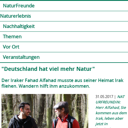
Jump to navigation
Kontakt
Presse
Shop
NaturFreunde
Naturerlebnis
Nachhaltigkeit
Themen
Vor Ort
Veranstaltungen
"Deutschland hat viel mehr Natur"
Der Iraker Fahad Alfahad musste aus seiner Heimat Irak
fliehen. Wandern hilft ihm anzukommen.
31.05.2017
|
NAT
URFREUNDiN:
Herr Alfahad, Sie
kommen aus dem
Irak, leben aber
jetzt in