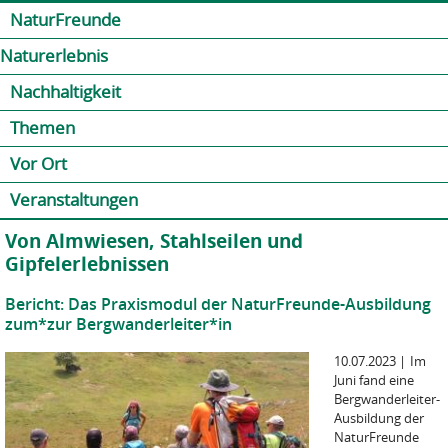
Jump to navigation
Kontakt
Presse
Shop
NaturFreunde
Naturerlebnis
Nachhaltigkeit
Themen
Vor Ort
Veranstaltungen
Von Almwiesen, Stahlseilen und
Gipfelerlebnissen
Bericht: Das Praxismodul der NaturFreunde-Ausbildung
zum*zur Bergwanderleiter*in
10.07.2023
|
Im
Juni fand eine
Bergwanderleiter-
Ausbildung der
NaturFreunde