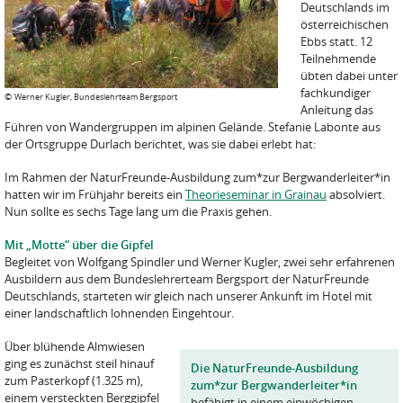
Deutschlands im
österreichischen
Ebbs statt. 12
Teilnehmende
übten dabei unter
fachkundiger
©
Werner Kugler, Bundeslehrteam Bergsport
Anleitung das
Führen von Wandergruppen im alpinen Gelände. Stefanie Labonte aus
der Ortsgruppe Durlach berichtet, was sie dabei erlebt hat:
Im Rahmen der NaturFreunde-Ausbildung zum*zur Bergwanderleiter*in
hatten wir im Frühjahr bereits ein
Theorieseminar
in Grainau
absolviert.
Nun sollte es sechs Tage lang um die Praxis gehen.
Mit
„Motte“
über die Gipfel
Begleitet von Wolfgang Spindler und Werner Kugler, zwei sehr erfahrenen
Ausbildern aus dem Bundeslehrerteam Bergsport der NaturFreunde
Deutschlands, starteten wir gleich nach unserer Ankunft im Hotel mit
einer landschaftlich lohnenden Eingehtour.
Über blühende Almwiesen
ging es zunächst steil hinauf
Die NaturFreunde-Ausbildung
zum Pasterkopf (1.325 m),
zum*zur Bergwanderleiter*in
einem versteckten Berggipfel
befähigt in einem einwöchigen