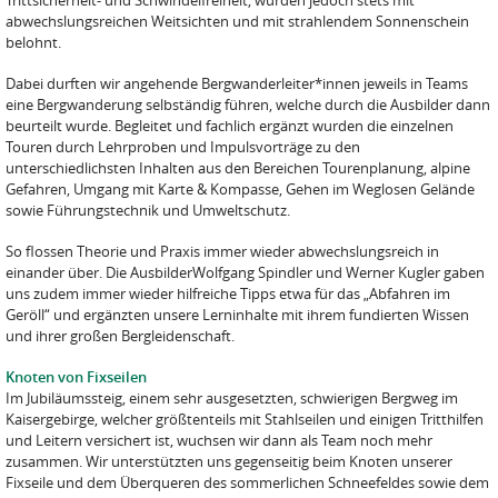
Trittsicherheit- und Schwindelfreiheit, wurden jedoch stets mit
abwechslungsreichen Weitsichten und mit strahlendem Sonnenschein
belohnt.
Dabei durften wir angehende Bergwanderleiter*innen jeweils in Teams
eine Bergwanderung selbständig führen, welche durch die Ausbilder dann
beurteilt wurde. Begleitet und fachlich ergänzt wurden die einzelnen
Touren durch Lehrproben und Impulsvorträge zu den
unterschiedlichsten Inhalten aus den Bereichen Tourenplanung, alpine
Gefahren, Umgang mit Karte & Kompasse, Gehen im Weglosen Gelände
sowie Führungstechnik und Umweltschutz.
So flossen Theorie und Praxis immer wieder abwechslungsreich in
einander über. Die AusbilderWolfgang Spindler und Werner Kugler gaben
uns zudem immer wieder hilfreiche Tipps etwa für das „Abfahren im
Geröll“ und ergänzten unsere Lerninhalte mit ihrem fundierten Wissen
und ihrer großen Bergleidenschaft.
Knoten von Fixseilen
Im Jubiläumssteig, einem sehr ausgesetzten, schwierigen Bergweg im
Kaisergebirge, welcher größtenteils mit Stahlseilen und einigen Tritthilfen
und Leitern versichert ist, wuchsen wir dann als Team noch mehr
zusammen. Wir unterstützten uns gegenseitig beim Knoten unserer
Fixseile und dem Überqueren des sommerlichen Schneefeldes sowie dem