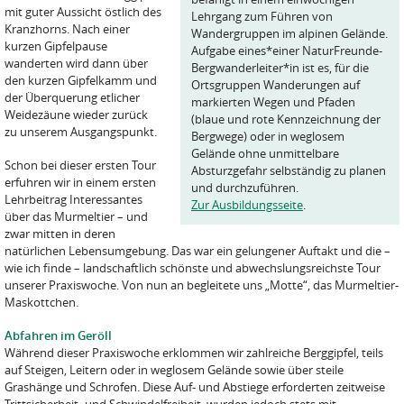
mit guter Aussicht östlich des
Lehrgang zum Führen von
Kranzhorns. Nach einer
Wandergruppen im alpinen Gelände.
kurzen Gipfelpause
Aufgabe eines*einer NaturFreunde-
wanderten wird dann über
Bergwanderleiter*in ist es, für die
den kurzen Gipfelkamm und
Ortsgruppen Wanderungen auf
der Überquerung etlicher
markierten Wegen und Pfaden
Weidezäune wieder zurück
(blaue und rote Kennzeichnung der
zu unserem Ausgangspunkt.
Bergwege) oder in weglosem
Gelände ohne unmittelbare
Schon bei dieser ersten Tour
Absturzgefahr selbständig zu planen
erfuhren wir in einem ersten
und durchzuführen.
Lehrbeitrag Interessantes
Zur Ausbildungsseite
.
über das Murmeltier – und
zwar mitten in deren
natürlichen Lebensumgebung. Das war ein gelungener Auftakt und die –
wie ich finde – landschaftlich schönste und abwechslungsreichste Tour
unserer Praxiswoche. Von nun an begleitete uns „Motte“, das Murmeltier-
Maskottchen.
Abfahren im Geröll
Während dieser Praxiswoche erklommen wir zahlreiche Berggipfel, teils
auf Steigen, Leitern oder in weglosem Gelände sowie über steile
Grashänge und Schrofen. Diese Auf- und Abstiege erforderten zeitweise