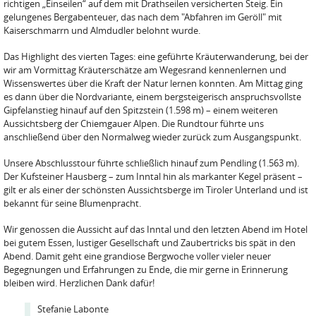
richtigen „Einseilen“ auf dem mit Drathseilen versicherten Steig. Ein
gelungenes Bergabenteuer, das nach dem "Abfahren im Geröll" mit
Kaiserschmarrn und Almdudler belohnt wurde.
Das Highlight des vierten Tages: eine geführte Kräuterwanderung, bei der
wir am Vormittag Kräuterschätze am Wegesrand kennenlernen und
Wissenswertes über die Kraft der Natur lernen konnten. Am Mittag ging
es dann über die Nordvariante, einem bergsteigerisch anspruchsvollste
Gipfelanstieg hinauf auf den Spitzstein (1.598 m) – einem weiteren
Aussichtsberg der Chiemgauer Alpen. Die Rundtour führte uns
anschließend über den Normalweg wieder zurück zum Ausgangspunkt.
Unsere Abschlusstour führte schließlich hinauf zum Pendling (1.563 m).
Der Kufsteiner Hausberg – zum Inntal hin als markanter Kegel präsent –
gilt er als einer der schönsten Aussichtsberge im Tiroler Unterland und ist
bekannt für seine Blumenpracht.
Wir genossen die Aussicht auf das Inntal und den letzten Abend im Hotel
bei gutem Essen, lustiger Gesellschaft und Zaubertricks bis spät in den
Abend. Damit geht eine grandiose Bergwoche voller vieler neuer
Begegnungen und Erfahrungen zu Ende, die mir gerne in Erinnerung
bleiben wird. Herzlichen Dank dafür!
Stefanie Labonte