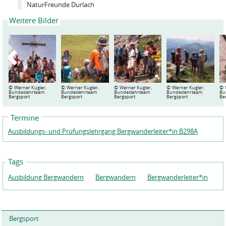
NaturFreunde Durlach
Weitere Bilder
©
©
©
©
©
Werner Kugler,
Werner Kugler,
Werner Kugler,
Werner Kugler,
Bundeslehrteam
Bundeslehrteam
Bundeslehrteam
Bundeslehrteam
Bu
Bergsport
Bergsport
Bergsport
Bergsport
Be
Termine
Ausbildungs- und Prüfungslehrgang Bergwanderleiter*in B298A
Tags
Ausbildung Bergwandern
Bergwandern
Bergwanderleiter*in
Bergsport