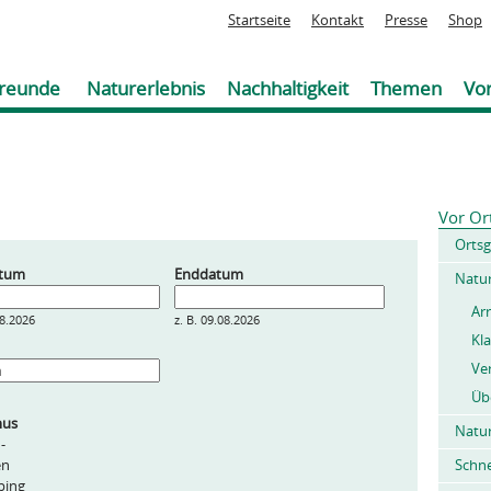
Jump to navigation
Startseite
Kontakt
Presse
Shop
reunde
Naturerlebnis
Nachhaltigkeit
Themen
Vor
Vor Or
Orts
atum
Enddatum
Natu
Ar
08.2026
z. B. 09.08.2026
Kl
Ve
Üb
mus
Natur
 -
en
Schn
ping