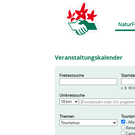
NaturF
Veranstaltungskalender
Freitextsuche
Startd
z. B. 09.
Umkreissuche
Entfernung
Themen
Touris
- Alle
Reis
Cam