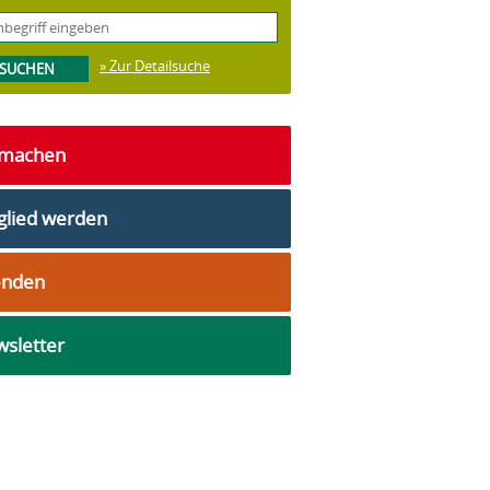
» Zur Detailsuche
tmachen
glied werden
enden
sletter