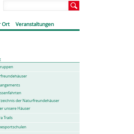
 Ort
Veranstaltungen
t
gruppen
rfreundehäuser
rangements
assenfahrten
rzeichnis der Naturfreundehäuser
er unsere Häuser
a Trails
eesportschulen