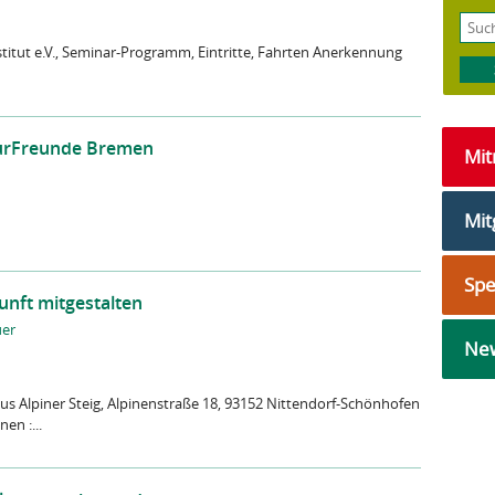
itut e.V., Seminar-Programm, Eintritte, Fahrten Anerkennung
urFreunde Bremen
Mi
Mit
Sp
unft mitgestalten
uer
New
s Alpiner Steig, Alpinenstraße 18, 93152 Nittendorf-Schönhofen
en :...