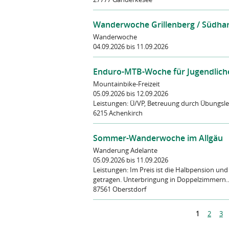
Wanderwoche Grillenberg / Südhar
Wanderwoche
04.09.2026
bis 11.09.2026
Enduro-MTB-Woche für Jugendliche i
Mountainbike-Freizeit
05.09.2026
bis 12.09.2026
Leistungen:
Ü/VP, Betreuung durch Übungsle
6215 Achenkirch
Sommer-Wanderwoche im Allgäu
Wanderung Adelante
05.09.2026
bis 11.09.2026
Leistungen:
Im Preis ist die Halbpension und
getragen. Unterbringung in Doppelzimmern..
87561 Oberstdorf
S
1
2
3
e