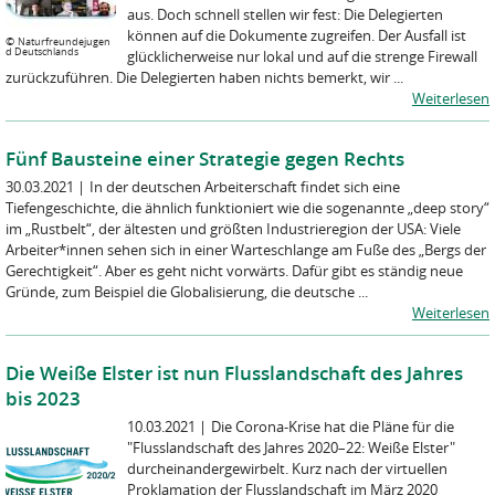
aus. Doch schnell stellen wir fest: Die Delegierten
können auf die Dokumente zugreifen. Der Ausfall ist
©
Naturfreundejugen
d Deutschlands
glücklicherweise nur lokal und auf die strenge Firewall
zurückzuführen. Die Delegierten haben nichts bemerkt, wir ...
Weiterlesen
Fünf Bausteine einer Strategie gegen Rechts
30.03.2021
|
In der deutschen Arbeiterschaft findet sich eine
Tiefengeschichte, die ähnlich funktioniert wie die sogenannte „deep story“
im „Rustbelt“, der ältesten und größten Industrieregion der USA: Viele
Arbeiter*innen sehen sich in einer Warteschlange am Fuße des „Bergs der
Gerechtigkeit“. Aber es geht nicht vorwärts. Dafür gibt es ständig neue
Gründe, zum Beispiel die Globalisierung, die deutsche ...
Weiterlesen
Die Weiße Elster ist nun Flusslandschaft des Jahres
bis 2023
10.03.2021
|
Die Corona-Krise hat die Pläne für die
"Flusslandschaft des Jahres 2020–22: Weiße Elster"
durcheinandergewirbelt. Kurz nach der virtuellen
Proklamation der Flusslandschaft im März 2020