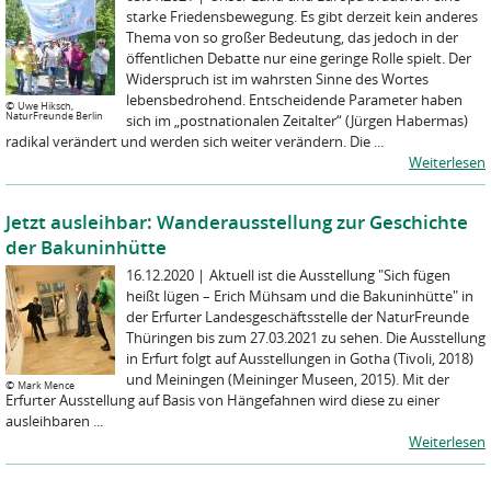
starke Friedensbewegung. Es gibt derzeit kein anderes
Thema von so großer Bedeutung, das jedoch in der
öffentlichen Debatte nur eine geringe Rolle spielt. Der
Widerspruch ist im wahrsten Sinne des Wortes
lebensbedrohend. Entscheidende Parameter haben
©
Uwe Hiksch,
NaturFreunde Berlin
sich im „postnationalen Zeitalter“ (Jürgen Habermas)
radikal verändert und werden sich weiter verändern. Die ...
Weiterlesen
Jetzt ausleihbar: Wanderausstellung zur Geschichte
der Bakuninhütte
16.12.2020
|
Aktuell ist die Ausstellung "Sich fügen
heißt lügen – Erich Mühsam und die Bakuninhütte" in
der Erfurter Landesgeschäftsstelle der NaturFreunde
Thüringen bis zum 27.03.2021 zu sehen. Die Ausstellung
in Erfurt folgt auf Ausstellungen in Gotha (Tivoli, 2018)
und Meiningen (Meininger Museen, 2015). Mit der
©
Mark Mence
Erfurter Ausstellung auf Basis von Hängefahnen wird diese zu einer
ausleihbaren ...
Weiterlesen