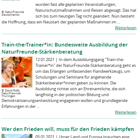
wurden fast alle geplanten Veranstaltungen,
Naturschutzmaßnahmen und Reisen abgesagt. Das hat
©
NaturFreunde
Deutschlands
sich bis zum heutigen Tag nicht geändert. Nun besteht
die Hoffnung, dass ein Neustart der geplanten Maßnahmen im ...
Weiterlesen
Train-the-Trainer*in: Bundesweite Ausbildung der
NaturFreunde-Stärkenberatung
12.01.2021
|
In dem Ausbildungsgang "Train-the-
Trainer*in" der NaturFreunde-Stärkenberatung geht es
um das Erlangen umfassenden Handwerkzeugs, um
Schulungen und Seminare für angehende
Stärkenberater*innen geben zu können. Die
Ausbildung richtet sich an Ehrenamtliche, die sich
©
David Rolfs,
NaturFreunde
langfristig in der politischen Bildung und
Thüringen
Demokratisierungsentwicklung engagieren wollen und grundlegende
Erfahrungen in der ...
Weiterlesen
Wer den Frieden will, muss für den Frieden kämpfen
05.01.2021
|
Unser Land und Europa brauchen eine