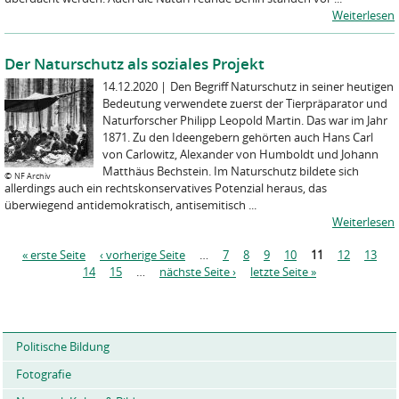
Weiterlesen
Der Naturschutz als soziales Projekt
14.12.2020
|
Den Begriff Naturschutz in seiner heutigen
Bedeutung verwendete zuerst der Tierpräparator und
Naturforscher Philipp Leopold Martin. Das war im Jahr
1871. Zu den Ideengebern gehörten auch Hans Carl
von Carlowitz, Alexander von Humboldt und Johann
Matthäus Bechstein. Im Naturschutz bildete sich
©
NF Archiv
allerdings auch ein rechtskonservatives Potenzial heraus, das
überwiegend antidemokratisch, antisemitisch ...
Weiterlesen
S
« erste Seite
‹ vorherige Seite
…
7
8
9
10
11
12
13
e
14
15
…
nächste Seite ›
letzte Seite »
i
t
e
n
Politische Bildung
Fotografie