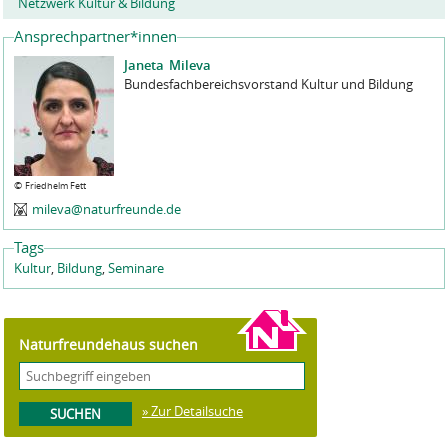
Netzwerk Kultur & Bildung
Ansprechpartner*innen
Janeta
Mileva
Bundesfachbereichsvorstand Kultur und Bildung
©
Friedhelm Fett
mileva@naturfreunde.de
Tags
Kultur
,
Bildung
,
Seminare
Naturfreundehaus suchen
» Zur Detailsuche