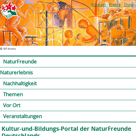
Jump to navigation
Kontakt
Presse
Shop
©
NF-Archiv
NaturFreunde
Naturerlebnis
Nachhaltigkeit
Themen
Vor Ort
Veranstaltungen
Kultur-und-Bildungs-Portal der NaturFreunde
Deutschlands