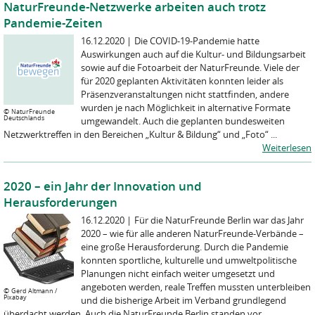
NaturFreunde-Netzwerke arbeiten auch trotz
Pandemie-Zeiten
16.12.2020
|
Die COVID-19-Pandemie hatte
Auswirkungen auch auf die Kultur- und Bildungsarbeit
sowie auf die Fotoarbeit der NaturFreunde. Viele der
für 2020 geplanten Aktivitäten konnten leider als
Präsenzveranstaltungen nicht stattfinden, andere
wurden je nach Möglichkeit in alternative Formate
©
NaturFreunde
Deutschlands
umgewandelt. Auch die geplanten bundesweiten
Netzwerktreffen in den Bereichen „Kultur & Bildung“ und „Foto“ ...
Weiterlesen
2020 – ein Jahr der Innovation und
Herausforderungen
16.12.2020
|
Für die NaturFreunde Berlin war das Jahr
2020 – wie für alle anderen NaturFreunde-Verbände –
eine große Herausforderung. Durch die Pandemie
konnten sportliche, kulturelle und umweltpolitische
Planungen nicht einfach weiter umgesetzt und
angeboten werden, reale Treffen mussten unterbleiben
©
Gerd Altmann /
Pixabay
und die bisherige Arbeit im Verband grundlegend
überdacht werden. Auch die NaturFreunde Berlin standen vor ...