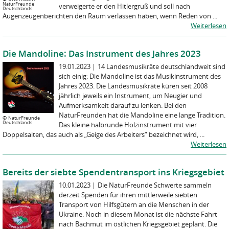
NaturFreunde
verweigerte er den Hitlergruß und soll nach
Deutschlands
Augenzeugenberichten den Raum verlassen haben, wenn Reden von ...
Weiterlesen
Die Mandoline: Das Instrument des Jahres 2023
19.01.2023
|
14 Landesmusikräte deutschlandweit sind
sich einig: Die Mandoline ist das Musikinstrument des
Jahres 2023. Die Landesmusikräte küren seit 2008
jährlich jeweils ein Instrument, um Neugier und
Aufmerksamkeit darauf zu lenken. Bei den
NaturFreunden hat die Mandoline eine lange Tradition.
©
NaturFreunde
Deutschlands
Das kleine halbrunde Holzinstrument mit vier
Doppelsaiten, das auch als „Geige des Arbeiters“ bezeichnet wird, ...
Weiterlesen
Bereits der siebte Spendentransport ins Kriegsgebiet
10.01.2023
|
Die NaturFreunde Schwerte sammeln
derzeit Spenden für ihren mittlerweile siebten
Transport von Hilfsgütern an die Menschen in der
Ukraine. Noch in diesem Monat ist die nächste Fahrt
nach Bachmut im östlichen Kriegsgebiet geplant. Die