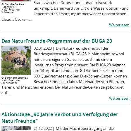
Stadt zwischen Donezk und Luhansk ist stark
©
Claudia Becker-
Haggeney,
umkämpft. Daher wird vor Ort die Wasser-, Strom- und
NaturFreunde
Schwerte
Lebensmittelversorgung immer wieder unterbrochen.
Claudia Becker- ...
Weiterlesen
Das NaturFreunde-Programm auf der BUGA 23
02.01.2023
|
Die NaturFreunde sind auf der
Bundesgartenschau (BUGA) 23 in Mannheim sowohl
mit einem eigenen Garten als auch mit einem
inhaltlichen Programm präsent. Die BUGA 23 beginnt
am 14. April und endet am 8. Oktober 2023. Im rund
600 Quadratmeter großen Drei-Zonen-Garten können
©
Bernhard Schmidt,
NaturFreunde
Besucher*innen ein faires Miteinander von Pflanzen,
Frankenthal
Tieren und Menschen erleben. Der NaturFreunde-Garten zeigt konkret
auf ...
Weiterlesen
Aktionstage „90 Jahre Verbot und Verfolgung der
NaturFreunde“
21.12.2022
|
Mit der Machtübertragung an die