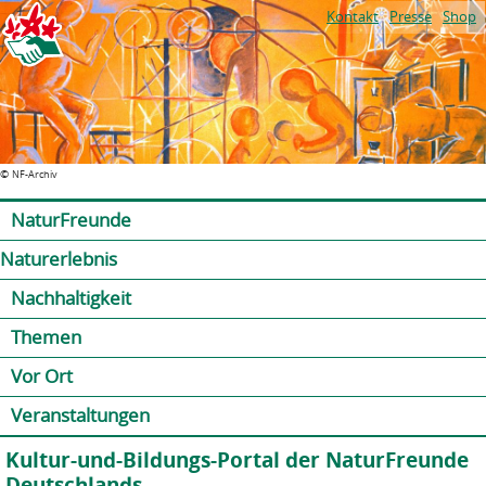
Jump to navigation
Kontakt
Presse
Shop
©
NF-Archiv
NaturFreunde
Naturerlebnis
Nachhaltigkeit
Themen
Vor Ort
Veranstaltungen
Kultur-und-Bildungs-Portal der NaturFreunde
Deutschlands