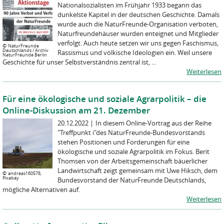
Nationalsozialisten im Frühjahr 1933 begann das
dunkelste Kapitel in der deutschen Geschichte. Damals
wurde auch die NaturFreunde-Organisation verboten,
Naturfreundehäuser wurden enteignet und Mitglieder
verfolgt. Auch heute setzen wir uns gegen Faschismus,
©
NaturFreunde
Deutschlands / Archiv
Rassismus und völkische Ideologien ein. Weil unsere
NaturFreunde Berlin
Geschichte für unser Selbstverständnis zentral ist, ...
Weiterlesen
Für eine ökologische und soziale Agrarpolitik – die
Online-Diskussion am 21. Dezember
20.12.2022
|
In diesem Online-Vortrag aus der Reihe
"Treffpunkt i"des NaturFreunde-Bundesvorstands
stehen Positionen und Forderungen für eine
ökologische und soziale Agrarpolitik im Fokus. Berit
Thomsen von der Arbeitsgemeinschaft bäuerlicher
Landwirtschaft zeigt gemeinsam mit Uwe Hiksch, dem
©
andreas160578,
Pixabay
Bundesvorstand der NaturFreunde Deutschlands,
mögliche Alternativen auf.
Weiterlesen