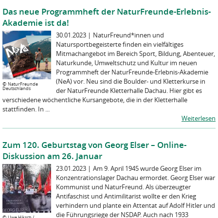
Das neue Programmheft der NaturFreunde-Erlebnis-
Akademie ist da!
30.01.2023
|
NaturFreund*innen und
Natursportbegeisterte finden ein vielfältiges
Mitmachangebot im Bereich Sport, Bildung, Abenteuer,
Naturkunde, Umweltschutz und Kultur im neuen
Programmheft der NaturFreunde-Erlebnis-Akademie
(NeA) vor. Neu sind die Boulder- und Kletterkurse in
©
NaturFreunde
Deutschlands
der NaturFreunde Kletterhalle Dachau. Hier gibt es
verschiedene wöchentliche Kursangebote, die in der Kletterhalle
stattfinden. In ...
Weiterlesen
Zum 120. Geburtstag von Georg Elser – Online-
Diskussion am 26. Januar
23.01.2023
|
Am 9. April 1945 wurde Georg Elser im
Konzentrationslager Dachau ermordet. Georg Elser war
Kommunist und NaturFreund. Als überzeugter
Antifaschist und Antimilitarist wollte er den Krieg
verhindern und plante ein Attentat auf Adolf Hitler und
die Führungsriege der NSDAP. Auch nach 1933
©
Uwe Hiksch /