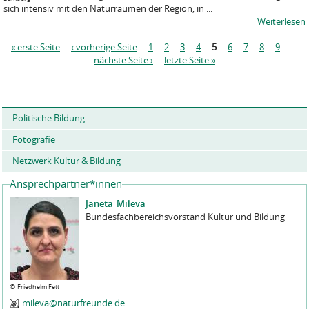
sich intensiv mit den Naturräumen der Region, in ...
Weiterlesen
S
« erste Seite
‹ vorherige Seite
1
2
3
4
5
6
7
8
9
…
e
nächste Seite ›
letzte Seite »
i
t
e
n
Politische Bildung
Fotografie
Netzwerk Kultur & Bildung
Ansprechpartner*innen
Janeta
Mileva
Bundesfachbereichsvorstand Kultur und Bildung
©
Friedhelm Fett
mileva@naturfreunde.de