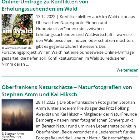
Online-Umfrage zu Konflikten von
Erholungssuchenden im Wald
13.12.2022
|
Konflikte bleiben auch im Wald nicht aus.
Ob zwischen Natursportler*innen und
Hundebesitzer*innen oder zwischen
Erholungssuchenden und Waldwirtschaft – wo viele
den Wald besuchen, nutzen oder schützen möchten,
gibt es gegensätzliche Interessen. Das
©
www.wir-im-wald.de
Forschungsprojekt „Wir im Wald“ hat eine bundesweite Online-Umfrage
gestartet, die helfen soll, Konfliktsituationen im Wald zu reduzieren.
Nimm daran ...
Weiterlesen
Oberfrankens Naturschätze – Naturfotografien von
Stephan Amm und Kai Hiksch
28.11.2022
|
Die oberfränkischen Fotografen Stephan
Amm (unter anderem Preisträger des Fritz Pölking
Awards) und Kai Hiksch – Mitglieder der NaturFreunde
Bamberg – haben ihren fotografischen Schwerpunkt
im Bereich Natur rund um ihren Lebensmittelpunkt in
Oberfranken. Beide verbindet die Leidenschaft für die
©
Stephan Amm,
NaturFreunde
Fotografie und die Liebe zur Natur. Sie beschäftigen
Bamberg