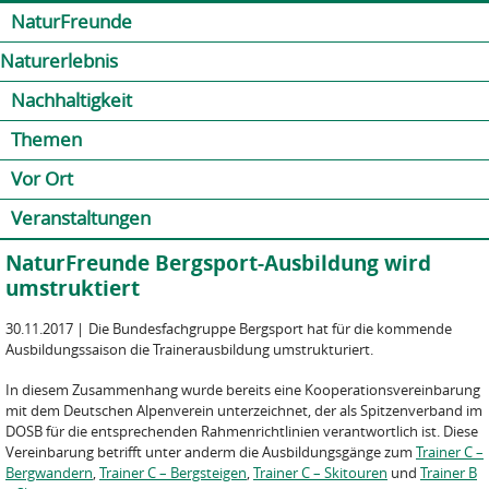
Jump to navigation
Kontakt
Presse
Shop
NaturFreunde
Naturerlebnis
Nachhaltigkeit
Themen
Vor Ort
Veranstaltungen
NaturFreunde Bergsport-Ausbildung wird
umstruktiert
30.11.2017
|
Die Bundesfachgruppe Bergsport hat für die kommende
Ausbildungssaison die Trainerausbildung umstrukturiert.
In diesem Zusammenhang wurde bereits eine Kooperationsvereinbarung
mit dem Deutschen Alpenverein unterzeichnet, der als Spitzenverband im
DOSB für die entsprechenden Rahmenrichtlinien verantwortlich ist. Diese
Vereinbarung betrifft unter anderm die Ausbildungsgänge zum
Trainer C –
Bergwandern
,
Trainer C – Bergsteigen
,
Trainer C – Skitouren
und
Trainer B